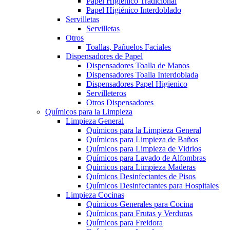
Papel Higiénico Tradicional
Papel Higiénico Interdoblado
Servilletas
Servilletas
Otros
Toallas, Pañuelos Faciales
Dispensadores de Papel
Dispensadores Toalla de Manos
Dispensadores Toalla Interdoblada
Dispensadores Papel Higienico
Servilleteros
Otros Dispensadores
Químicos para la Limpieza
Limpieza General
Químicos para la Limpieza General
Químicos para Limpieza de Baños
Químicos para Limpieza de Vidrios
Químicos para Lavado de Alfombras
Químicos para Limpieza Maderas
Químicos Desinfectantes de Pisos
Químicos Desinfectantes para Hospitales
Limpieza Cocinas
Químicos Generales para Cocina
Químicos para Frutas y Verduras
Químicos para Freidora