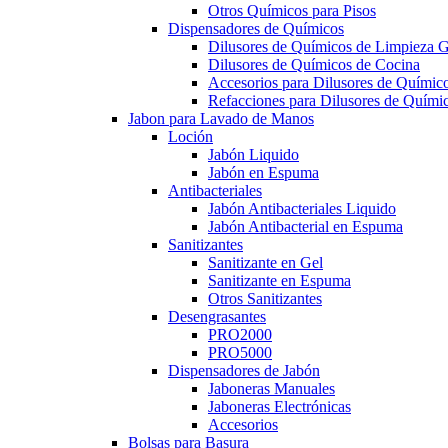
Otros Químicos para Pisos
Dispensadores de Químicos
Dilusores de Químicos de Limpieza G
Dilusores de Químicos de Cocina
Accesorios para Dilusores de Químic
Refacciones para Dilusores de Quími
Jabon para Lavado de Manos
Loción
Jabón Liquido
Jabón en Espuma
Antibacteriales
Jabón Antibacteriales Liquido
Jabón Antibacterial en Espuma
Sanitizantes
Sanitizante en Gel
Sanitizante en Espuma
Otros Sanitizantes
Desengrasantes
PRO2000
PRO5000
Dispensadores de Jabón
Jaboneras Manuales
Jaboneras Electrónicas
Accesorios
Bolsas para Basura