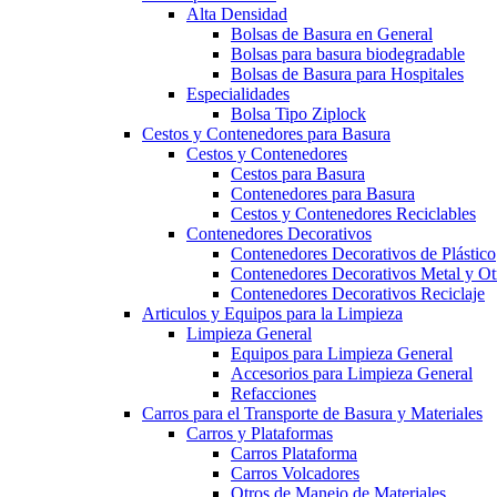
Alta Densidad
Bolsas de Basura en General
Bolsas para basura biodegradable
Bolsas de Basura para Hospitales
Especialidades
Bolsa Tipo Ziplock
Cestos y Contenedores para Basura
Cestos y Contenedores
Cestos para Basura
Contenedores para Basura
Cestos y Contenedores Reciclables
Contenedores Decorativos
Contenedores Decorativos de Plástico
Contenedores Decorativos Metal y Ot
Contenedores Decorativos Reciclaje
Articulos y Equipos para la Limpieza
Limpieza General
Equipos para Limpieza General
Accesorios para Limpieza General
Refacciones
Carros para el Transporte de Basura y Materiales
Carros y Plataformas
Carros Plataforma
Carros Volcadores
Otros de Manejo de Materiales