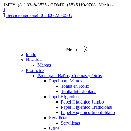
Saltar
MTY: (81) 8348-3535 / CDMX: (55) 5119-9708
México
al
Linkedin
contenido
page
Servicio nacional: 01 800 225 0505
opens
in
new
window
Menu
≡
╳
Inicio
Nosotros
Marcas
Productos
Papel para Baños, Cocinas y Otros
Papel para Manos
Toalla en Rollo
Toalla Interdoblada
Papel Higiénico
Papel Higiénico Jumbo
Papel Higiénico Tradicional
Papel Higiénico Interdoblado
Servilletas
Servilletas
Otros