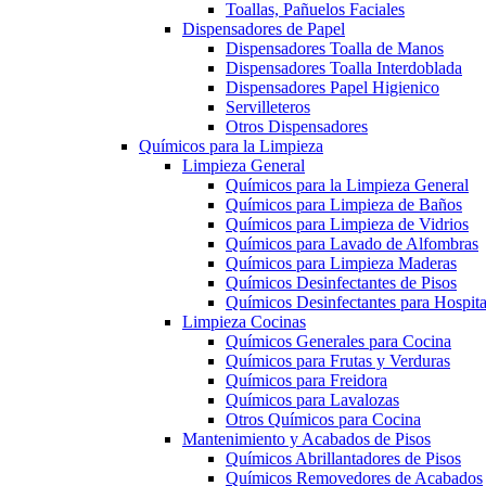
Toallas, Pañuelos Faciales
Dispensadores de Papel
Dispensadores Toalla de Manos
Dispensadores Toalla Interdoblada
Dispensadores Papel Higienico
Servilleteros
Otros Dispensadores
Químicos para la Limpieza
Limpieza General
Químicos para la Limpieza General
Químicos para Limpieza de Baños
Químicos para Limpieza de Vidrios
Químicos para Lavado de Alfombras
Químicos para Limpieza Maderas
Químicos Desinfectantes de Pisos
Químicos Desinfectantes para Hospita
Limpieza Cocinas
Químicos Generales para Cocina
Químicos para Frutas y Verduras
Químicos para Freidora
Químicos para Lavalozas
Otros Químicos para Cocina
Mantenimiento y Acabados de Pisos
Químicos Abrillantadores de Pisos
Químicos Removedores de Acabados