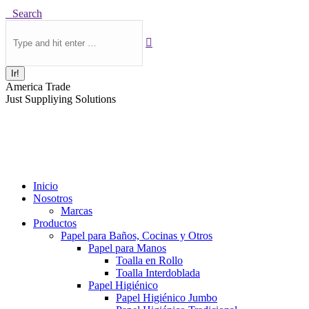
Buscar:
Search
America Trade
Just Suppliying Solutions
Inicio
Nosotros
Marcas
Productos
Papel para Baños, Cocinas y Otros
Papel para Manos
Toalla en Rollo
Toalla Interdoblada
Papel Higiénico
Papel Higiénico Jumbo