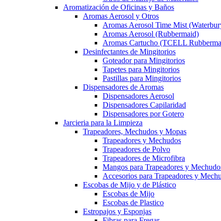
Aromatización de Oficinas y Baños
Aromas Aerosol y Otros
Aromas Aerosol Time Mist (Waterbur
Aromas Aerosol (Rubbermaid)
Aromas Cartucho (TCELL Rubberma
Desinfectantes de Mingitorios
Goteador para Mingitorios
Tapetes para Mingitorios
Pastillas para Mingitorios
Dispensadores de Aromas
Dispensadores Aerosol
Dispensadores Capilaridad
Dispensadores por Gotero
Jarcieria para la Limpieza
Trapeadores, Mechudos y Mopas
Trapeadores y Mechudos
Trapeadores de Polvo
Trapeadores de Microfibra
Mangos para Trapeadores y Mechudo
Accesorios para Trapeadores y Mech
Escobas de Mijo y de Plástico
Escobas de Mijo
Escobas de Plastico
Estropajos y Esponjas
Fibras para Fregar