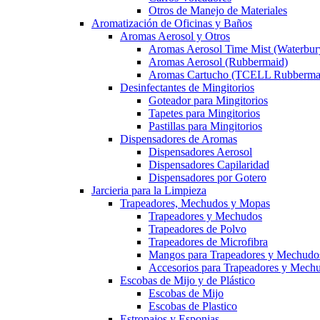
Otros de Manejo de Materiales
Aromatización de Oficinas y Baños
Aromas Aerosol y Otros
Aromas Aerosol Time Mist (Waterbur
Aromas Aerosol (Rubbermaid)
Aromas Cartucho (TCELL Rubberma
Desinfectantes de Mingitorios
Goteador para Mingitorios
Tapetes para Mingitorios
Pastillas para Mingitorios
Dispensadores de Aromas
Dispensadores Aerosol
Dispensadores Capilaridad
Dispensadores por Gotero
Jarcieria para la Limpieza
Trapeadores, Mechudos y Mopas
Trapeadores y Mechudos
Trapeadores de Polvo
Trapeadores de Microfibra
Mangos para Trapeadores y Mechudo
Accesorios para Trapeadores y Mech
Escobas de Mijo y de Plástico
Escobas de Mijo
Escobas de Plastico
Estropajos y Esponjas