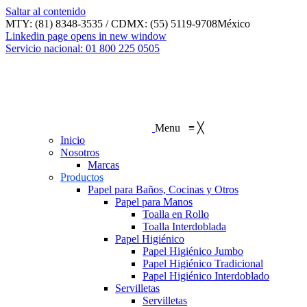
Saltar al contenido
MTY: (81) 8348-3535 / CDMX: (55) 5119-9708
México
Linkedin page opens in new window
Servicio nacional: 01 800 225 0505
Menu
≡
╳
Inicio
Nosotros
Marcas
Productos
Papel para Baños, Cocinas y Otros
Papel para Manos
Toalla en Rollo
Toalla Interdoblada
Papel Higiénico
Papel Higiénico Jumbo
Papel Higiénico Tradicional
Papel Higiénico Interdoblado
Servilletas
Servilletas