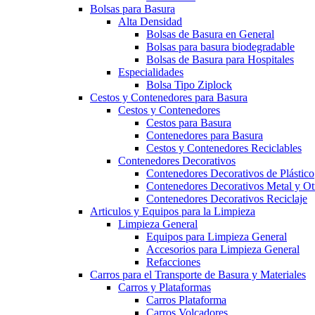
Bolsas para Basura
Alta Densidad
Bolsas de Basura en General
Bolsas para basura biodegradable
Bolsas de Basura para Hospitales
Especialidades
Bolsa Tipo Ziplock
Cestos y Contenedores para Basura
Cestos y Contenedores
Cestos para Basura
Contenedores para Basura
Cestos y Contenedores Reciclables
Contenedores Decorativos
Contenedores Decorativos de Plástico
Contenedores Decorativos Metal y Ot
Contenedores Decorativos Reciclaje
Articulos y Equipos para la Limpieza
Limpieza General
Equipos para Limpieza General
Accesorios para Limpieza General
Refacciones
Carros para el Transporte de Basura y Materiales
Carros y Plataformas
Carros Plataforma
Carros Volcadores