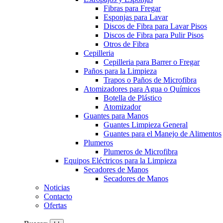
Fibras para Fregar
Esponjas para Lavar
Discos de Fibra para Lavar Pisos
Discos de Fibra para Pulir Pisos
Otros de Fibra
Cepilleria
Cepilleria para Barrer o Fregar
Paños para la Limpieza
Trapos o Paños de Microfibra
Atomizadores para Agua o Químicos
Botella de Plástico
Atomizador
Guantes para Manos
Guantes Limpieza General
Guantes para el Manejo de Alimentos
Plumeros
Plumeros de Microfibra
Equipos Eléctricos para la Limpieza
Secadores de Manos
Secadores de Manos
Noticias
Contacto
Ofertas