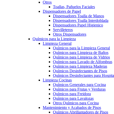
Otros
Toallas, Pañuelos Faciales
Dispensadores de Papel
Dispensadores Toalla de Manos
Dispensadores Toalla Interdoblada
Dispensadores Papel Higienico
Servilleteros
Otros Dispensadores
Químicos para la Limpieza
Limpieza General
Químicos para la Limpieza General
Químicos para Limpieza de Baños
Químicos para Limpieza de Vidrios
Químicos para Lavado de Alfombras
Químicos para Limpieza Maderas
Químicos Desinfectantes de Pisos
Químicos Desinfectantes para Hospita
Limpieza Cocinas
Químicos Generales para Cocina
Químicos para Frutas y Verduras
Químicos para Freidora
Químicos para Lavalozas
Otros Químicos para Cocina
Mantenimiento y Acabados de Pisos
Químicos Abrillantadores de Pisos