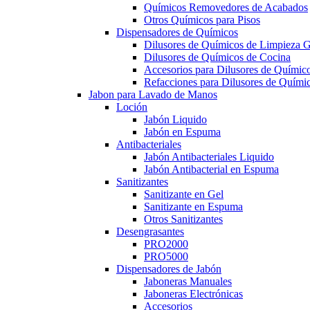
Químicos Removedores de Acabados
Otros Químicos para Pisos
Dispensadores de Químicos
Dilusores de Químicos de Limpieza G
Dilusores de Químicos de Cocina
Accesorios para Dilusores de Químic
Refacciones para Dilusores de Quími
Jabon para Lavado de Manos
Loción
Jabón Liquido
Jabón en Espuma
Antibacteriales
Jabón Antibacteriales Liquido
Jabón Antibacterial en Espuma
Sanitizantes
Sanitizante en Gel
Sanitizante en Espuma
Otros Sanitizantes
Desengrasantes
PRO2000
PRO5000
Dispensadores de Jabón
Jaboneras Manuales
Jaboneras Electrónicas
Accesorios