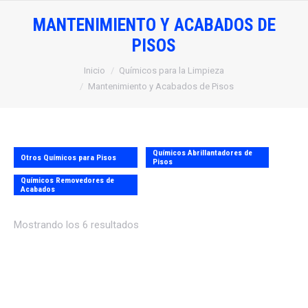
MANTENIMIENTO Y ACABADOS DE
PISOS
Estás aquí:
Inicio
Químicos para la Limpieza
Mantenimiento y Acabados de Pisos
Químicos Abrillantadores de
Otros Químicos para Pisos
Pisos
Químicos Removedores de
Acabados
Mostrando los 6 resultados