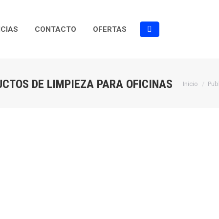
ICIAS
CONTACTO
OFERTAS
Buscar:
CTOS DE LIMPIEZA PARA OFICINAS
Estás aquí:
Inicio
Pub