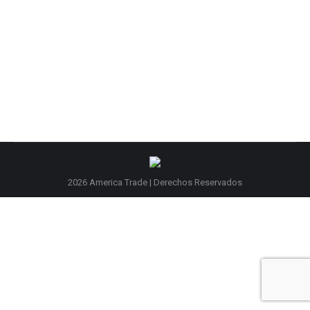
Canastilla Para Bidones De 5.0 Lts.
2026 America Trade | Derechos Reservados