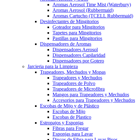
Aromas Aerosol Time Mist (Waterbury)
Aromas Aerosol (Rubbermaid)
Aromas Cartucho (TCELL Rubbermaid)
Desinfectantes de Mingitorios
Goteador para Mingitorios
Tapetes para Mingitorios
Pastillas para Mingitorios
Dispensadores de Aromas
Dispensadores Aerosol
Dispensadores Capilaridad
Dispensadores por Gotero
Jarcieria para la Limpieza
Trapeadores, Mechudos y Mopas
Trapeadores y Mechudos
Trapeadores de Polvo
Trapeadores de Microfibra
Mangos para Trapeadores y Mechudos
Accesorios para Trapeadores y Mechudos
Escobas de Mijo y de Plástico
Escobas de Mijo
Escobas de Plastico
Estropajos y Esponjas
Fibras para Fregar
Esponjas para Lavar
Discos de Fibra para Lavar Pisos