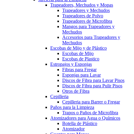
Trapeadores, Mechudos y Mopas
Trapeadores y Mechudos
Trapeadores de Polvo
Trapeadores de Microfibra
Mangos para Trapeadores y
Mechudos
Accesorios para Trapeadores y
Mechudos
Escobas de Mijo y de Plástico
Escobas de Mijo
Escobas de Plastico
Estropajos y Esponjas
Fibras para Fregar
Esponjas para Lavar
Discos de Fibra para Lavar Pisos
Discos de Fibra para Pulir Pisos
Otros de Fibra
Cepilleria
Cepilleria para Barrer o Fregar
Paños para la Limpieza
Trapos o Paños de Microfibra
Atomizadores para Agua o Químicos
Botella de Plástico
Atomizador