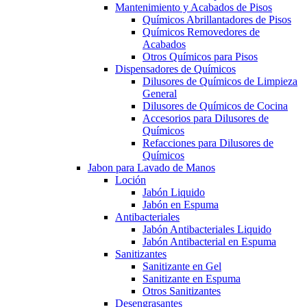
Mantenimiento y Acabados de Pisos
Químicos Abrillantadores de Pisos
Químicos Removedores de
Acabados
Otros Químicos para Pisos
Dispensadores de Químicos
Dilusores de Químicos de Limpieza
General
Dilusores de Químicos de Cocina
Accesorios para Dilusores de
Químicos
Refacciones para Dilusores de
Químicos
Jabon para Lavado de Manos
Loción
Jabón Liquido
Jabón en Espuma
Antibacteriales
Jabón Antibacteriales Liquido
Jabón Antibacterial en Espuma
Sanitizantes
Sanitizante en Gel
Sanitizante en Espuma
Otros Sanitizantes
Desengrasantes