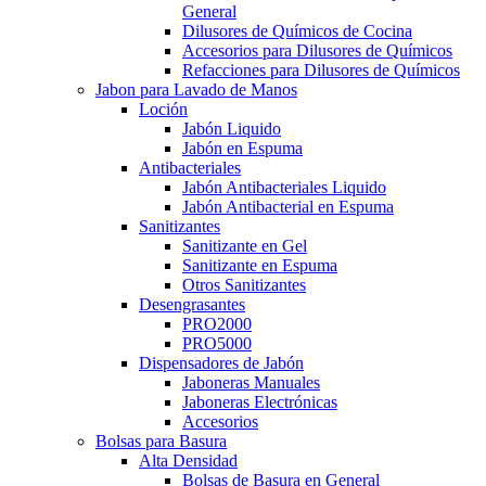
General
Dilusores de Químicos de Cocina
Accesorios para Dilusores de Químicos
Refacciones para Dilusores de Químicos
Jabon para Lavado de Manos
Loción
Jabón Liquido
Jabón en Espuma
Antibacteriales
Jabón Antibacteriales Liquido
Jabón Antibacterial en Espuma
Sanitizantes
Sanitizante en Gel
Sanitizante en Espuma
Otros Sanitizantes
Desengrasantes
PRO2000
PRO5000
Dispensadores de Jabón
Jaboneras Manuales
Jaboneras Electrónicas
Accesorios
Bolsas para Basura
Alta Densidad
Bolsas de Basura en General