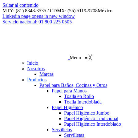
Saltar al contenido
MTY: (81) 8348-3535 / CDMX: (55) 5119-9708
México
Linkedin page opens in new window
Servicio nacional: 01 800 225 0505
Menu
≡
╳
Inicio
Nosotros
Marcas
Productos
Papel para Baños, Cocinas y Otros
Papel para Manos
Toalla en Rollo
Toalla Interdoblada
Papel Higiénico
Papel Higiénico Jumbo
Papel Higiénico Tradicional
Papel Higiénico Interdoblado
Servilletas
Servilletas