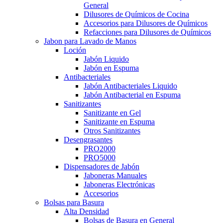
General
Dilusores de Químicos de Cocina
Accesorios para Dilusores de Químicos
Refacciones para Dilusores de Químicos
Jabon para Lavado de Manos
Loción
Jabón Liquido
Jabón en Espuma
Antibacteriales
Jabón Antibacteriales Liquido
Jabón Antibacterial en Espuma
Sanitizantes
Sanitizante en Gel
Sanitizante en Espuma
Otros Sanitizantes
Desengrasantes
PRO2000
PRO5000
Dispensadores de Jabón
Jaboneras Manuales
Jaboneras Electrónicas
Accesorios
Bolsas para Basura
Alta Densidad
Bolsas de Basura en General