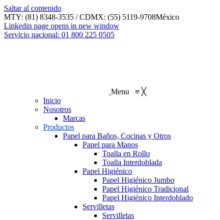
Saltar al contenido
MTY: (81) 8348-3535 / CDMX: (55) 5119-9708
México
Linkedin page opens in new window
Servicio nacional: 01 800 225 0505
Menu
≡
╳
Inicio
Nosotros
Marcas
Productos
Papel para Baños, Cocinas y Otros
Papel para Manos
Toalla en Rollo
Toalla Interdoblada
Papel Higiénico
Papel Higiénico Jumbo
Papel Higiénico Tradicional
Papel Higiénico Interdoblado
Servilletas
Servilletas