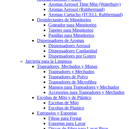
Aromas Aerosol Time Mist (Waterbury)
Aromas Aerosol (Rubbermaid)
Aromas Cartucho (TCELL Rubbermaid)
Desinfectantes de Mingitorios
Goteador para Mingitorios
Tapetes para Mingitorios
Pastillas para Mingitorios
Dispensadores de Aromas
Dispensadores Aerosol
Dispensadores Capilaridad
Dispensadores por Gotero
Jarcieria para la Limpieza
Trapeadores, Mechudos y Mopas
Trapeadores y Mechudos
Trapeadores de Polvo
Trapeadores de Microfibra
Mangos para Trapeadores y Mechudos
Accesorios para Trapeadores y Mechudos
Escobas de Mijo y de Plástico
Escobas de Mijo
Escobas de Plastico
Estropajos y Esponjas
Fibras para Fregar
Esponjas para Lavar
Discos de Fibra para Lavar Pisos