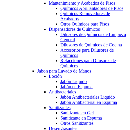
Mantenimiento y Acabados de Pisos
Químicos Abrillantadores de Pisos
Químicos Removedores de
Acabados
Otros Químicos para Pisos
Dispensadores de Químicos
Dilusores de Químicos de Limpieza
General
Dilusores de Químicos de Cocina
Accesorios para Dilusores de
Químicos
Refacciones para Dilusores de
Químicos
Jabon para Lavado de Manos
Loción
Jabón Liquido
Jabón en Espuma
Antibacteriales
Jabón Antibacteriales Liquido
Jabón Antibacterial en Espuma
Sanitizantes
Sanitizante en Gel
Sanitizante en Espuma
Otros Sanitizantes
Desengrasantes