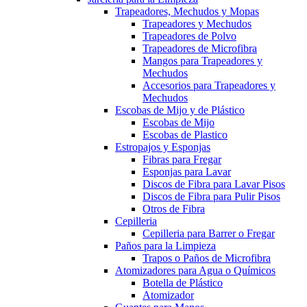
Trapeadores, Mechudos y Mopas
Trapeadores y Mechudos
Trapeadores de Polvo
Trapeadores de Microfibra
Mangos para Trapeadores y
Mechudos
Accesorios para Trapeadores y
Mechudos
Escobas de Mijo y de Plástico
Escobas de Mijo
Escobas de Plastico
Estropajos y Esponjas
Fibras para Fregar
Esponjas para Lavar
Discos de Fibra para Lavar Pisos
Discos de Fibra para Pulir Pisos
Otros de Fibra
Cepilleria
Cepilleria para Barrer o Fregar
Paños para la Limpieza
Trapos o Paños de Microfibra
Atomizadores para Agua o Químicos
Botella de Plástico
Atomizador