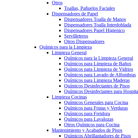
Otros
Toallas, Pañuelos Faciales
Dispensadores de Papel
Dispensadores Toalla de Manos
Dispensadores Toalla Interdoblada
Dispensadores Papel Higienico
Servilleteros
Otros Dispensadores
Químicos para la Limpieza
Limpieza General
Químicos para la Limpieza General
Químicos para Limpieza de Baños
Químicos para Limpieza de Vidrios
Químicos para Lavado de Alfombras
Químicos para Limpieza Maderas
Químicos Desinfectantes de Pisos
Químicos Desinfectantes para Hospita
Limpieza Cocinas
Químicos Generales para Cocina
Químicos para Frutas y Verduras
Químicos para Freidora
Químicos para Lavalozas
Otros Químicos para Cocina
Mantenimiento y Acabados de Pisos
Químicos Abrillantadores de Pisos