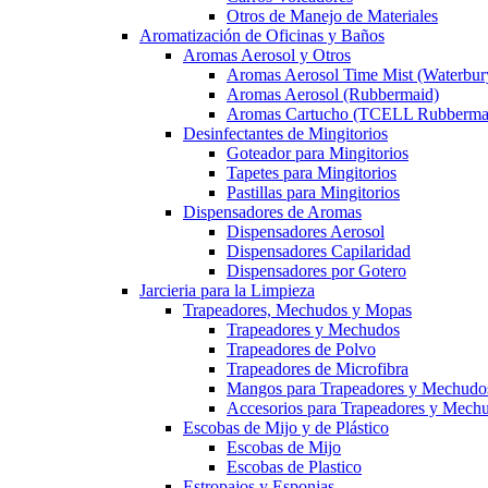
Otros de Manejo de Materiales
Aromatización de Oficinas y Baños
Aromas Aerosol y Otros
Aromas Aerosol Time Mist (Waterbur
Aromas Aerosol (Rubbermaid)
Aromas Cartucho (TCELL Rubberma
Desinfectantes de Mingitorios
Goteador para Mingitorios
Tapetes para Mingitorios
Pastillas para Mingitorios
Dispensadores de Aromas
Dispensadores Aerosol
Dispensadores Capilaridad
Dispensadores por Gotero
Jarcieria para la Limpieza
Trapeadores, Mechudos y Mopas
Trapeadores y Mechudos
Trapeadores de Polvo
Trapeadores de Microfibra
Mangos para Trapeadores y Mechudo
Accesorios para Trapeadores y Mech
Escobas de Mijo y de Plástico
Escobas de Mijo
Escobas de Plastico
Estropajos y Esponjas