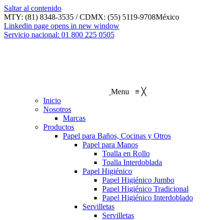
Saltar al contenido
MTY: (81) 8348-3535 / CDMX: (55) 5119-9708
México
Linkedin page opens in new window
Servicio nacional: 01 800 225 0505
Menu
≡
╳
Inicio
Nosotros
Marcas
Productos
Papel para Baños, Cocinas y Otros
Papel para Manos
Toalla en Rollo
Toalla Interdoblada
Papel Higiénico
Papel Higiénico Jumbo
Papel Higiénico Tradicional
Papel Higiénico Interdoblado
Servilletas
Servilletas