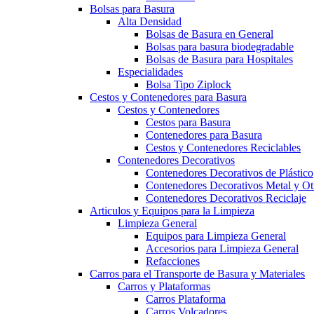
Bolsas para Basura
Alta Densidad
Bolsas de Basura en General
Bolsas para basura biodegradable
Bolsas de Basura para Hospitales
Especialidades
Bolsa Tipo Ziplock
Cestos y Contenedores para Basura
Cestos y Contenedores
Cestos para Basura
Contenedores para Basura
Cestos y Contenedores Reciclables
Contenedores Decorativos
Contenedores Decorativos de Plástico
Contenedores Decorativos Metal y Ot
Contenedores Decorativos Reciclaje
Articulos y Equipos para la Limpieza
Limpieza General
Equipos para Limpieza General
Accesorios para Limpieza General
Refacciones
Carros para el Transporte de Basura y Materiales
Carros y Plataformas
Carros Plataforma
Carros Volcadores