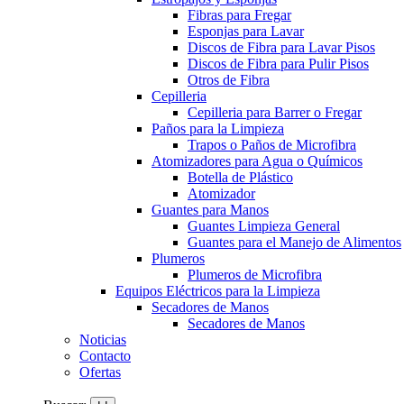
Fibras para Fregar
Esponjas para Lavar
Discos de Fibra para Lavar Pisos
Discos de Fibra para Pulir Pisos
Otros de Fibra
Cepilleria
Cepilleria para Barrer o Fregar
Paños para la Limpieza
Trapos o Paños de Microfibra
Atomizadores para Agua o Químicos
Botella de Plástico
Atomizador
Guantes para Manos
Guantes Limpieza General
Guantes para el Manejo de Alimentos
Plumeros
Plumeros de Microfibra
Equipos Eléctricos para la Limpieza
Secadores de Manos
Secadores de Manos
Noticias
Contacto
Ofertas