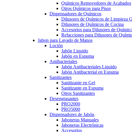
Químicos Removedores de Acabados
Otros Químicos para Pisos
Dispensadores de Químicos
Dilusores de Químicos de Limpieza G
Dilusores de Químicos de Cocina
Accesorios para Dilusores de Químic
Refacciones para Dilusores de Quími
Jabon para Lavado de Manos
Loción
Jabón Liquido
Jabón en Espuma
Antibacteriales
Jabón Antibacteriales Liquido
Jabón Antibacterial en Espuma
Sanitizantes
Sanitizante en Gel
Sanitizante en Espuma
Otros Sanitizantes
Desengrasantes
PRO2000
PRO5000
Dispensadores de Jabón
Jaboneras Manuales
Jaboneras Electrónicas
Accesorios