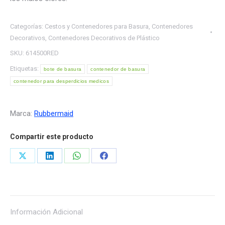
Categorías:
Cestos y Contenedores para Basura
,
Contenedores
Decorativos
,
Contenedores Decorativos de Plástico
SKU:
614500RED
Etiquetas:
bote de basura
contenedor de basura
contenedor para desperdicios medicos
Marca:
Rubbermaid
Compartir este producto
Share
Share
Share
Share
on
on
on
on
X
LinkedIn
WhatsApp
Facebook
Información Adicional