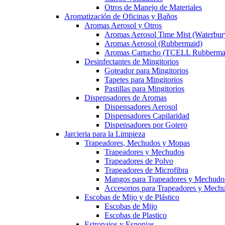
Otros de Manejo de Materiales
Aromatización de Oficinas y Baños
Aromas Aerosol y Otros
Aromas Aerosol Time Mist (Waterbur
Aromas Aerosol (Rubbermaid)
Aromas Cartucho (TCELL Rubberma
Desinfectantes de Mingitorios
Goteador para Mingitorios
Tapetes para Mingitorios
Pastillas para Mingitorios
Dispensadores de Aromas
Dispensadores Aerosol
Dispensadores Capilaridad
Dispensadores por Gotero
Jarcieria para la Limpieza
Trapeadores, Mechudos y Mopas
Trapeadores y Mechudos
Trapeadores de Polvo
Trapeadores de Microfibra
Mangos para Trapeadores y Mechudo
Accesorios para Trapeadores y Mech
Escobas de Mijo y de Plástico
Escobas de Mijo
Escobas de Plastico
Estropajos y Esponjas