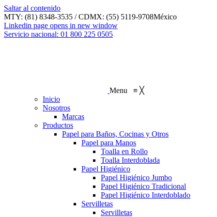
Saltar al contenido
MTY: (81) 8348-3535 / CDMX: (55) 5119-9708
México
Linkedin page opens in new window
Servicio nacional: 01 800 225 0505
Menu
≡
╳
Inicio
Nosotros
Marcas
Productos
Papel para Baños, Cocinas y Otros
Papel para Manos
Toalla en Rollo
Toalla Interdoblada
Papel Higiénico
Papel Higiénico Jumbo
Papel Higiénico Tradicional
Papel Higiénico Interdoblado
Servilletas
Servilletas