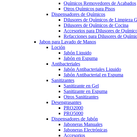
Químicos Removedores de Acabados
Otros Químicos para Pisos
Dispensadores de Químicos
Dilusores de Químicos de Limpieza G
Dilusores de Químicos de Cocina
Accesorios para Dilusores de Químic
Refacciones para Dilusores de Quími
Jabon para Lavado de Manos
Loción
Jabón Liquido
Jabón en Espuma
Antibacteriales
Jabón Antibacteriales Liquido
Jabón Antibacterial en Espuma
Sanitizantes
Sanitizante en Gel
Sanitizante en Espuma
Otros Sanitizantes
Desengrasantes
PRO2000
PRO5000
Dispensadores de Jabón
Jaboneras Manuales
Jaboneras Electrónicas
Accesorios