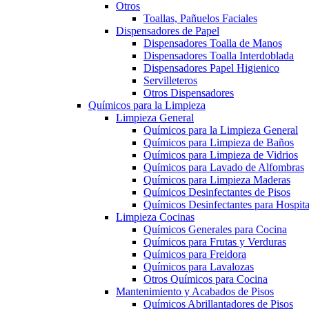
Otros
Toallas, Pañuelos Faciales
Dispensadores de Papel
Dispensadores Toalla de Manos
Dispensadores Toalla Interdoblada
Dispensadores Papel Higienico
Servilleteros
Otros Dispensadores
Químicos para la Limpieza
Limpieza General
Químicos para la Limpieza General
Químicos para Limpieza de Baños
Químicos para Limpieza de Vidrios
Químicos para Lavado de Alfombras
Químicos para Limpieza Maderas
Químicos Desinfectantes de Pisos
Químicos Desinfectantes para Hospita
Limpieza Cocinas
Químicos Generales para Cocina
Químicos para Frutas y Verduras
Químicos para Freidora
Químicos para Lavalozas
Otros Químicos para Cocina
Mantenimiento y Acabados de Pisos
Químicos Abrillantadores de Pisos