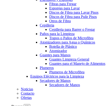
Fibras para Fregar
Esponjas para Lavar
Discos de Fibra para Lavar Pisos
Discos de Fibra para Pulir Pisos
Otros de Fibra
Cepilleria
Cepilleria para Barrer o Fregar
Paños para la Limpieza
Trapos o Paños de Microfibra
Atomizadores para Agua o Químicos
Botella de Plástico
Atomizador
Guantes para Manos
Guantes Limpieza General
Guantes para el Manejo de Alimentos
Plumeros
Plumeros de Microfibra
Equipos Eléctricos para la Limpieza
Secadores de Manos
Secadores de Manos
Noticias
Contacto
Ofertas