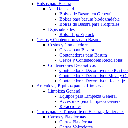
Bolsas para Basura
Alta Densidad
Bolsas de Basura en General
Bolsas para basura biodegradable
Bolsas de Basura para Hospitales
Especialidades
Bolsa Tipo Ziplock
Cestos y Contenedores para Basura
Cestos y Contenedores
Cestos para Basura
Contenedores para Basura
Cestos y Contenedores Reciclables
Contenedores Decorativos
Contenedores Decorativos de Plástico
Contenedores Decorativos Metal y Ot
Contenedores Decorativos Reciclaje
Articulos y Equipos para la Limpieza
Limpieza General
Equipos para Limpieza General
Accesorios para Limpieza General
Refacciones
Carros para el Transporte de Basura y Materiales
Carros y Plataformas
Carros Plataforma
Carros Volcadores