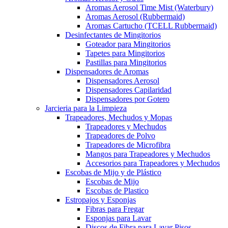
Aromas Aerosol Time Mist (Waterbury)
Aromas Aerosol (Rubbermaid)
Aromas Cartucho (TCELL Rubbermaid)
Desinfectantes de Mingitorios
Goteador para Mingitorios
Tapetes para Mingitorios
Pastillas para Mingitorios
Dispensadores de Aromas
Dispensadores Aerosol
Dispensadores Capilaridad
Dispensadores por Gotero
Jarcieria para la Limpieza
Trapeadores, Mechudos y Mopas
Trapeadores y Mechudos
Trapeadores de Polvo
Trapeadores de Microfibra
Mangos para Trapeadores y Mechudos
Accesorios para Trapeadores y Mechudos
Escobas de Mijo y de Plástico
Escobas de Mijo
Escobas de Plastico
Estropajos y Esponjas
Fibras para Fregar
Esponjas para Lavar
Discos de Fibra para Lavar Pisos