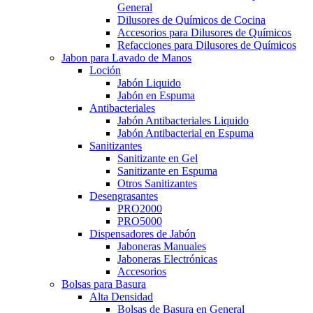
General
Dilusores de Químicos de Cocina
Accesorios para Dilusores de Químicos
Refacciones para Dilusores de Químicos
Jabon para Lavado de Manos
Loción
Jabón Liquido
Jabón en Espuma
Antibacteriales
Jabón Antibacteriales Liquido
Jabón Antibacterial en Espuma
Sanitizantes
Sanitizante en Gel
Sanitizante en Espuma
Otros Sanitizantes
Desengrasantes
PRO2000
PRO5000
Dispensadores de Jabón
Jaboneras Manuales
Jaboneras Electrónicas
Accesorios
Bolsas para Basura
Alta Densidad
Bolsas de Basura en General