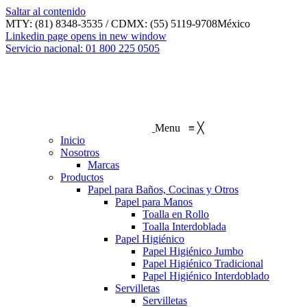
Saltar al contenido
MTY: (81) 8348-3535 / CDMX: (55) 5119-9708
México
Linkedin page opens in new window
Servicio nacional: 01 800 225 0505
Menu
≡
╳
Inicio
Nosotros
Marcas
Productos
Papel para Baños, Cocinas y Otros
Papel para Manos
Toalla en Rollo
Toalla Interdoblada
Papel Higiénico
Papel Higiénico Jumbo
Papel Higiénico Tradicional
Papel Higiénico Interdoblado
Servilletas
Servilletas