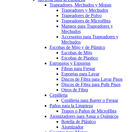
Trapeadores, Mechudos y Mopas
Trapeadores y Mechudos
Trapeadores de Polvo
Trapeadores de Microfibra
Mangos para Trapeadores y
Mechudos
Accesorios para Trapeadores y
Mechudos
Escobas de Mijo y de Plástico
Escobas de Mijo
Escobas de Plastico
Estropajos y Esponjas
Fibras para Fregar
Esponjas para Lavar
Discos de Fibra para Lavar Pisos
Discos de Fibra para Pulir Pisos
Otros de Fibra
Cepilleria
Cepilleria para Barrer o Fregar
Paños para la Limpieza
Trapos o Paños de Microfibra
Atomizadores para Agua o Químicos
Botella de Plástico
Atomizador