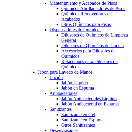
Mantenimiento y Acabados de Pisos
Químicos Abrillantadores de Pisos
Químicos Removedores de
Acabados
Otros Químicos para Pisos
Dispensadores de Químicos
Dilusores de Químicos de Limpieza
General
Dilusores de Químicos de Cocina
Accesorios para Dilusores de
Químicos
Refacciones para Dilusores de
Químicos
Jabon para Lavado de Manos
Loción
Jabón Liquido
Jabón en Espuma
Antibacteriales
Jabón Antibacteriales Liquido
Jabón Antibacterial en Espuma
Sanitizantes
Sanitizante en Gel
Sanitizante en Espuma
Otros Sanitizantes
Desengrasantes