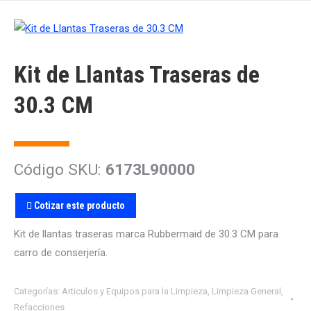
Kit de Llantas Traseras de
30.3 CM
Código SKU:
6173L90000
Cotizar este producto
Kit de llantas traseras marca Rubbermaid de 30.3 CM para
carro de conserjería.
Categorías:
Articulos y Equipos para la Limpieza
,
Limpieza General
,
Refacciones