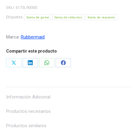
SKU:
6173L90000
Etiquetas:
llanta de goma
llanta de refaccion
llanta de repuesto
Marca:
Rubbermaid
Compartir este producto
Share
Share
Share
Share
on
on
on
on
X
LinkedIn
WhatsApp
Facebook
Información Adicional
Productos necesarios
Productos similares