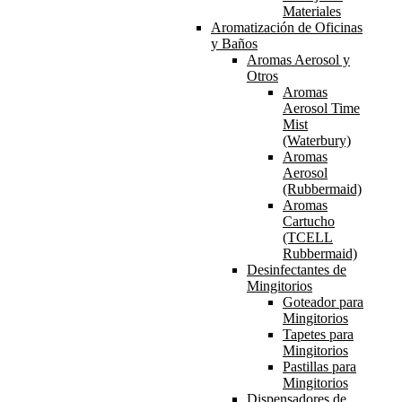
Materiales
Aromatización de Oficinas
y Baños
Aromas Aerosol y
Otros
Aromas
Aerosol Time
Mist
(Waterbury)
Aromas
Aerosol
(Rubbermaid)
Aromas
Cartucho
(TCELL
Rubbermaid)
Desinfectantes de
Mingitorios
Goteador para
Mingitorios
Tapetes para
Mingitorios
Pastillas para
Mingitorios
Dispensadores de