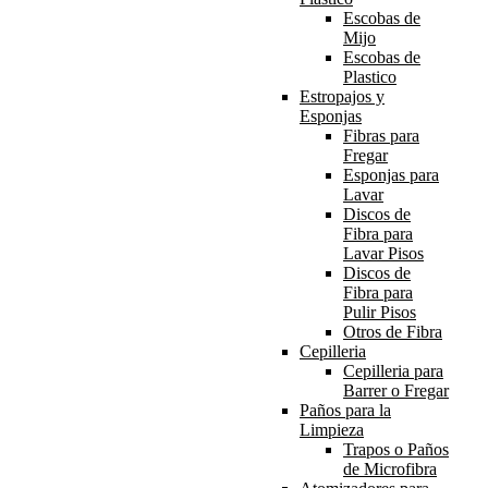
Escobas de
Mijo
Escobas de
Plastico
Estropajos y
Esponjas
Fibras para
Fregar
Esponjas para
Lavar
Discos de
Fibra para
Lavar Pisos
Discos de
Fibra para
Pulir Pisos
Otros de Fibra
Cepilleria
Cepilleria para
Barrer o Fregar
Paños para la
Limpieza
Trapos o Paños
de Microfibra