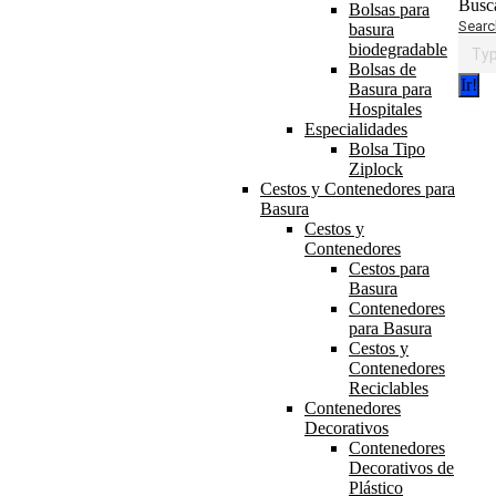
Busc
Bolsas para
Searc
basura
biodegradable
Bolsas de
Basura para
Hospitales
Especialidades
Bolsa Tipo
Ziplock
Cestos y Contenedores para
Basura
Cestos y
Contenedores
Cestos para
Basura
Contenedores
para Basura
Cestos y
Contenedores
Reciclables
Contenedores
Decorativos
Contenedores
Decorativos de
Plástico