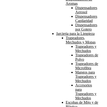
Aromas
Dispensadores
Aerosol
Dispensadores
Capilaridad
Dispensadores
por Gotero
Jarcieria para la Limpieza
Trapeadores,
Mechudos y Mopas
Trapeadores y
Mechudos
Trapeadores de
Polvo
Trapeadores de
Microfibra
Mangos para
Trapeadores y
Mechudos
Accesorios
para
Trapeadores y
Mechudos
Escobas de Mijo y de
Plástico