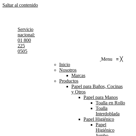
Saltar al contenido
MTY: (81) 8348-3535 / CDMX: (55) 5119-9708
México
Linkedin page opens in new window
Servicio
nacional:
01 800
225
0505
Menu
≡
╳
Inicio
Nosotros
Marcas
Productos
Papel para Baños, Cocinas
y Otros
Papel para Manos
Toalla en Rollo
Toalla
Interdoblada
Papel Higiénico
Papel
Higiénico
Jumbo