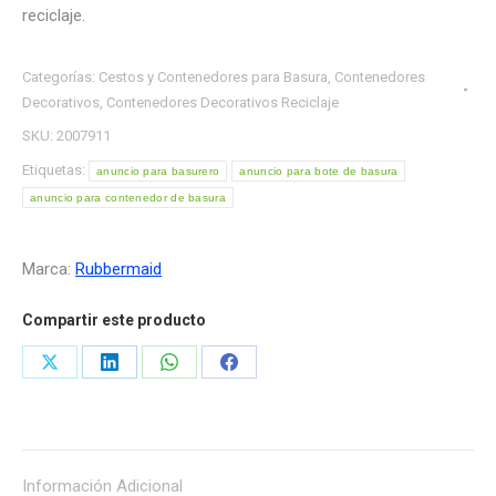
reciclaje.
Categorías:
Cestos y Contenedores para Basura
,
Contenedores
Decorativos
,
Contenedores Decorativos Reciclaje
SKU:
2007911
Etiquetas:
anuncio para basurero
anuncio para bote de basura
anuncio para contenedor de basura
Marca:
Rubbermaid
Compartir este producto
Share
Share
Share
Share
on
on
on
on
X
LinkedIn
WhatsApp
Facebook
Información Adicional