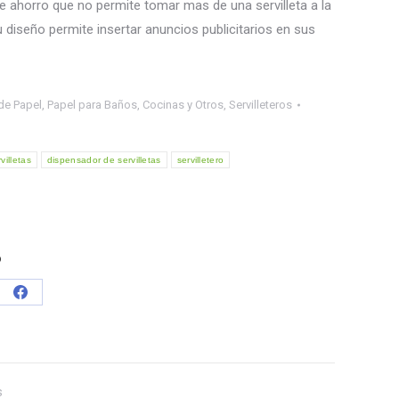
 ahorro que no permite tomar mas de una servilleta a la
 diseño permite insertar anuncios publicitarios en sus
de Papel
,
Papel para Baños, Cocinas y Otros
,
Servilleteros
illetas
dispensador de servilletas
servilletero
o
e
Share
on
tsApp
Facebook
s