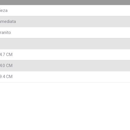
ieza
nmediata
ranito
4.7 CM
4.0 CM
9.4 CM