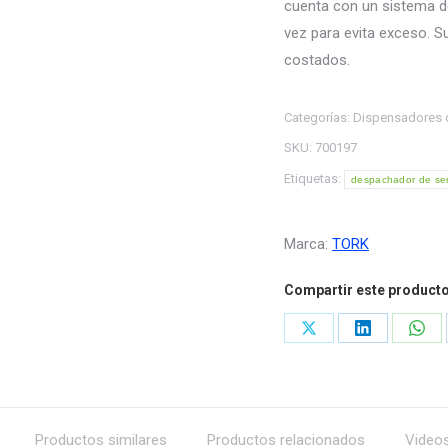
cuenta con un sistema de
vez para evita exceso. Su
costados.
Categorías:
Dispensadores 
SKU:
700197
Etiquetas:
despachador de serv
Marca:
TORK
Compartir este product
Share
Share
Shar
on
on
on
X
LinkedIn
Wha
Productos similares
Productos relacionados
Video