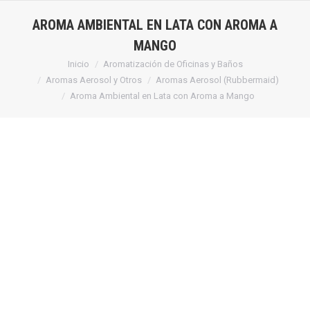
AROMA AMBIENTAL EN LATA CON AROMA A
MANGO
Estás aquí:
Inicio
Aromatización de Oficinas y Baños
Aromas Aerosol y Otros
Aromas Aerosol (Rubbermaid)
Aroma Ambiental en Lata con Aroma a Mango