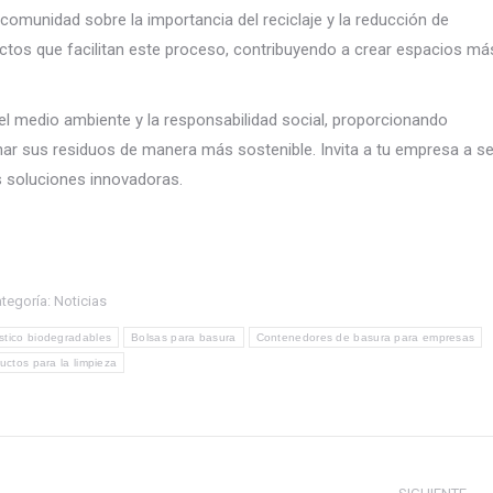
 comunidad sobre la importancia del reciclaje y la reducción de
ctos que facilitan este proceso, contribuyendo a crear espacios má
 medio ambiente y la responsabilidad social, proporcionando
r sus residuos de manera más sostenible. Invita a tu empresa a se
s soluciones innovadoras.
tegoría:
Noticias
stico biodegradables
Bolsas para basura
Contenedores de basura para empresas
uctos para la limpieza