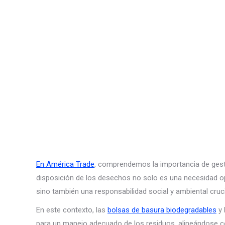
En América Trade
, comprendemos la importancia de gest
disposición de los desechos no solo es una necesidad op
sino también una responsabilidad social y ambiental cruci
En este contexto, las
bolsas de basura biodegradables
y 
para un manejo adecuado de los residuos, alineándose c