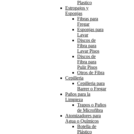
Plastico
Estropajos y
Esponjas
Fibras para
Fregar
Esponjas para
Lavar
Discos de
Fibra para
Lavar Pisos
Discos de
Fibra para
Pulir Pisos
Otros de Fibra
Cepilleria
Cepilleria para
Barrer o Fregar
Paños para la
Limpieza
Trapos o Paños
de Microfibra
Atomizadores para
Agua o Químicos
Botella de
Plástico