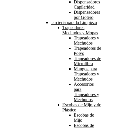
Dispensadores
Capilaridad
Dispensadores
por Gotero
Jarcieria para la Limpieza
Trapeadores,
Mechudos y Mopas
Trapeadores y
Mechudos
Trapeadores de
Polvo
Trapeadores de
Microfibra
Mangos para
Trapeadores y
Mechudos
Accesorios
para
Trapeadores y
Mechudos
Escobas de Mijo y de
Plástico
Escobas de
Mijo
Escobas de