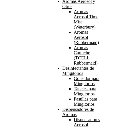
Aromas Aerosol y
Otros
Aromas
Aerosol Time
Mist
(Waterbury)
Aromas
Aerosol
(Rubbermaid)
Aromas
Cartucho
(TCELL
Rubbermaid)
Desinfectantes de
Mingitorios
Goteador para
Mingitorios
Tapetes para
Mingitorios
Pastillas para
Mingitorios
Dispensadores de
Aromas
Dispensadores
Aerosol