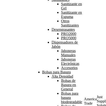
Sanitizante en
Gel
Sanitizante en
Espuma
Otros
Sanitizantes
Desengrasantes
PRO2000
PRO5000
Dispensadores de
Jabón
Jaboneras
Manuales
Jaboneras
Electrónicas
Accesorios
Bolsas para Basura
Alta Densidad
Bolsas de
Basura en
General
Bolsas para
Just
basura
America
Suppl
biodegradable
Trade
Solut