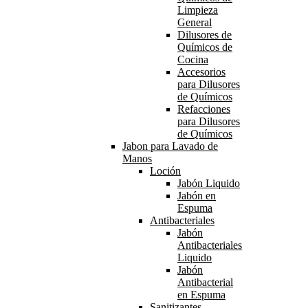
Limpieza
General
Dilusores de
Químicos de
Cocina
Accesorios
para Dilusores
de Químicos
Refacciones
para Dilusores
de Químicos
Jabon para Lavado de
Manos
Loción
Jabón Liquido
Jabón en
Espuma
Antibacteriales
Jabón
Antibacteriales
Liquido
Jabón
Antibacterial
en Espuma
Sanitizantes