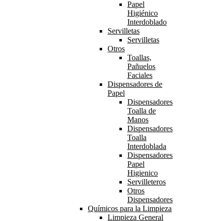
Papel
Higiénico
Interdoblado
Servilletas
Servilletas
Otros
Toallas,
Pañuelos
Faciales
Dispensadores de
Papel
Dispensadores
Toalla de
Manos
Dispensadores
Toalla
Interdoblada
Dispensadores
Papel
Higienico
Servilleteros
Otros
Dispensadores
Químicos para la Limpieza
Limpieza General