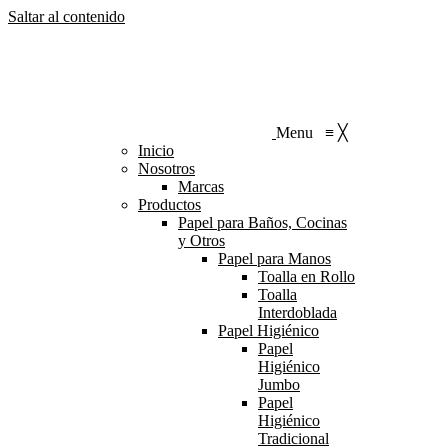
Saltar al contenido
Menu
≡
╳
Inicio
Nosotros
Marcas
Productos
Papel para Baños, Cocinas
y Otros
Papel para Manos
Toalla en Rollo
Toalla
Interdoblada
Papel Higiénico
Papel
Higiénico
Jumbo
Papel
Higiénico
Tradicional