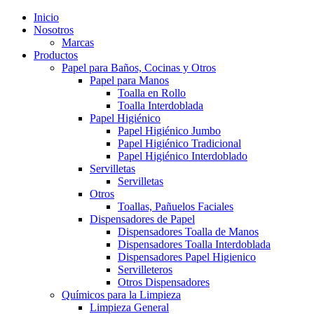
Inicio
Nosotros
Marcas
Productos
Papel para Baños, Cocinas y Otros
Papel para Manos
Toalla en Rollo
Toalla Interdoblada
Papel Higiénico
Papel Higiénico Jumbo
Papel Higiénico Tradicional
Papel Higiénico Interdoblado
Servilletas
Servilletas
Otros
Toallas, Pañuelos Faciales
Dispensadores de Papel
Dispensadores Toalla de Manos
Dispensadores Toalla Interdoblada
Dispensadores Papel Higienico
Servilleteros
Otros Dispensadores
Químicos para la Limpieza
Limpieza General