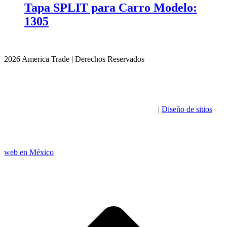
Tapa SPLIT para Carro Modelo:
1305
2026 America Trade | Derechos Reservados
|
Diseño de sitios
web en México
I
a
T