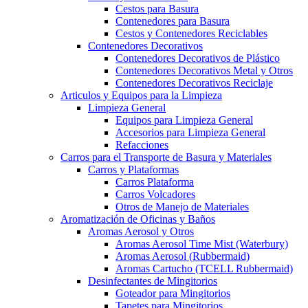
Cestos para Basura
Contenedores para Basura
Cestos y Contenedores Reciclables
Contenedores Decorativos
Contenedores Decorativos de Plástico
Contenedores Decorativos Metal y Otros
Contenedores Decorativos Reciclaje
Articulos y Equipos para la Limpieza
Limpieza General
Equipos para Limpieza General
Accesorios para Limpieza General
Refacciones
Carros para el Transporte de Basura y Materiales
Carros y Plataformas
Carros Plataforma
Carros Volcadores
Otros de Manejo de Materiales
Aromatización de Oficinas y Baños
Aromas Aerosol y Otros
Aromas Aerosol Time Mist (Waterbury)
Aromas Aerosol (Rubbermaid)
Aromas Cartucho (TCELL Rubbermaid)
Desinfectantes de Mingitorios
Goteador para Mingitorios
Tapetes para Mingitorios