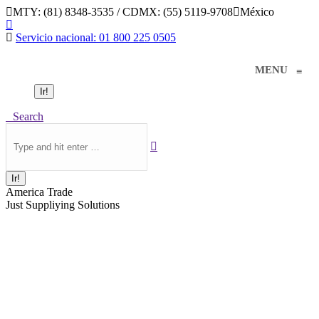
Saltar
MTY: (81) 8348-3535 / CDMX: (55) 5119-9708
México
al
Linkedin
contenido
page
Servicio nacional: 01 800 225 0505
opens
in
MENU
≡
new
window
Buscar:
Buscar:
Search
America Trade
Just Suppliying Solutions