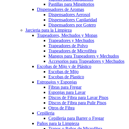
Pastillas para Mingitorios
Dispensadores de Aromas
Dispensadores Aerosol
Dispensadores Capilaridad
Dispensadores por Gotero
Jarcieria para la Limpieza
Trapeadores, Mechudos y Mopas
Trapeadores y Mechudos
Trapeadores de Polvo
Trapeadores de Microfibra
Mangos para Trapeadores y Mechudos
Accesorios para Trapeadores y Mechudos
Escobas de Mijo y de Plástico
Escobas de Mijo
Escobas de Plastico
Estropajos y Esponjas
Fibras para Fregar
Esponjas para Lavar
Discos de Fibra para Lavar Pisos
Discos de Fibra para Pulir Pisos
Otros de Fibra
Cepilleria
Cepilleria para Barrer o Fregar
Paños para la Limpieza
Trapos o Paños de Microfibra