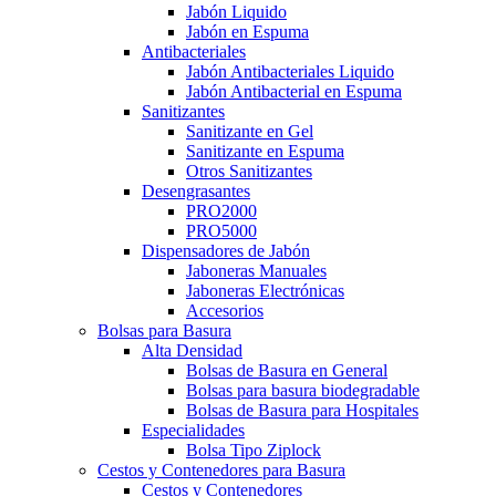
Jabón Liquido
Jabón en Espuma
Antibacteriales
Jabón Antibacteriales Liquido
Jabón Antibacterial en Espuma
Sanitizantes
Sanitizante en Gel
Sanitizante en Espuma
Otros Sanitizantes
Desengrasantes
PRO2000
PRO5000
Dispensadores de Jabón
Jaboneras Manuales
Jaboneras Electrónicas
Accesorios
Bolsas para Basura
Alta Densidad
Bolsas de Basura en General
Bolsas para basura biodegradable
Bolsas de Basura para Hospitales
Especialidades
Bolsa Tipo Ziplock
Cestos y Contenedores para Basura
Cestos y Contenedores