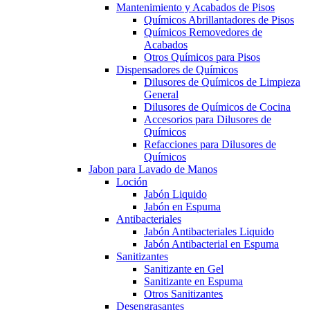
Mantenimiento y Acabados de Pisos
Químicos Abrillantadores de Pisos
Químicos Removedores de
Acabados
Otros Químicos para Pisos
Dispensadores de Químicos
Dilusores de Químicos de Limpieza
General
Dilusores de Químicos de Cocina
Accesorios para Dilusores de
Químicos
Refacciones para Dilusores de
Químicos
Jabon para Lavado de Manos
Loción
Jabón Liquido
Jabón en Espuma
Antibacteriales
Jabón Antibacteriales Liquido
Jabón Antibacterial en Espuma
Sanitizantes
Sanitizante en Gel
Sanitizante en Espuma
Otros Sanitizantes
Desengrasantes