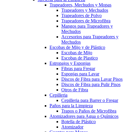
Trapeadores, Mechudos y Mopas
Trapeadores y Mechudos
Trapeadores de Polvo
Trapeadores de Microfibra
Mangos para Trapeadores y
Mechudos
Accesorios para Trapeadores y
Mechudos
Escobas de Mijo y de Plástico
Escobas de Mijo
Escobas de Plastico
Estropajos y Esponjas
Fibras para Fregar
Esponjas para Lavar
Discos de Fibra para Lavar Pisos
Discos de Fibra para Pulir Pisos
Otros de Fibra
Cepilleria
Cepilleria para Barrer o Fregar
Paños para la Limpieza
Trapos o Paños de Microfibra
Atomizadores para Agua o Químicos
Botella de Plástico
Atomizador