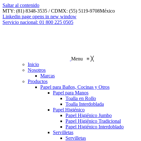
Saltar al contenido
MTY: (81) 8348-3535 / CDMX: (55) 5119-9708
México
Linkedin page opens in new window
Servicio nacional: 01 800 225 0505
Menu
≡
╳
Inicio
Nosotros
Marcas
Productos
Papel para Baños, Cocinas y Otros
Papel para Manos
Toalla en Rollo
Toalla Interdoblada
Papel Higiénico
Papel Higiénico Jumbo
Papel Higiénico Tradicional
Papel Higiénico Interdoblado
Servilletas
Servilletas