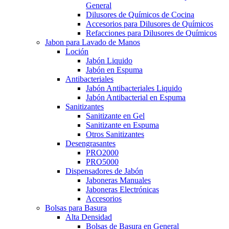
General
Dilusores de Químicos de Cocina
Accesorios para Dilusores de Químicos
Refacciones para Dilusores de Químicos
Jabon para Lavado de Manos
Loción
Jabón Liquido
Jabón en Espuma
Antibacteriales
Jabón Antibacteriales Liquido
Jabón Antibacterial en Espuma
Sanitizantes
Sanitizante en Gel
Sanitizante en Espuma
Otros Sanitizantes
Desengrasantes
PRO2000
PRO5000
Dispensadores de Jabón
Jaboneras Manuales
Jaboneras Electrónicas
Accesorios
Bolsas para Basura
Alta Densidad
Bolsas de Basura en General