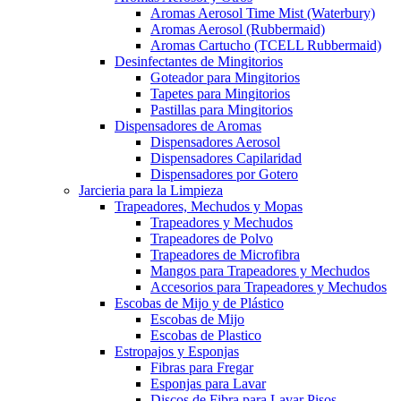
Aromas Aerosol Time Mist (Waterbury)
Aromas Aerosol (Rubbermaid)
Aromas Cartucho (TCELL Rubbermaid)
Desinfectantes de Mingitorios
Goteador para Mingitorios
Tapetes para Mingitorios
Pastillas para Mingitorios
Dispensadores de Aromas
Dispensadores Aerosol
Dispensadores Capilaridad
Dispensadores por Gotero
Jarcieria para la Limpieza
Trapeadores, Mechudos y Mopas
Trapeadores y Mechudos
Trapeadores de Polvo
Trapeadores de Microfibra
Mangos para Trapeadores y Mechudos
Accesorios para Trapeadores y Mechudos
Escobas de Mijo y de Plástico
Escobas de Mijo
Escobas de Plastico
Estropajos y Esponjas
Fibras para Fregar
Esponjas para Lavar
Discos de Fibra para Lavar Pisos