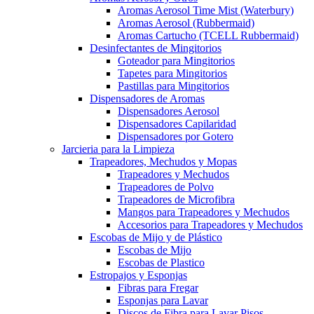
Aromas Aerosol Time Mist (Waterbury)
Aromas Aerosol (Rubbermaid)
Aromas Cartucho (TCELL Rubbermaid)
Desinfectantes de Mingitorios
Goteador para Mingitorios
Tapetes para Mingitorios
Pastillas para Mingitorios
Dispensadores de Aromas
Dispensadores Aerosol
Dispensadores Capilaridad
Dispensadores por Gotero
Jarcieria para la Limpieza
Trapeadores, Mechudos y Mopas
Trapeadores y Mechudos
Trapeadores de Polvo
Trapeadores de Microfibra
Mangos para Trapeadores y Mechudos
Accesorios para Trapeadores y Mechudos
Escobas de Mijo y de Plástico
Escobas de Mijo
Escobas de Plastico
Estropajos y Esponjas
Fibras para Fregar
Esponjas para Lavar
Discos de Fibra para Lavar Pisos