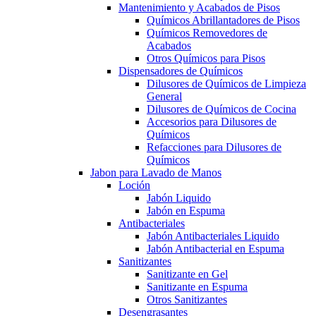
Mantenimiento y Acabados de Pisos
Químicos Abrillantadores de Pisos
Químicos Removedores de
Acabados
Otros Químicos para Pisos
Dispensadores de Químicos
Dilusores de Químicos de Limpieza
General
Dilusores de Químicos de Cocina
Accesorios para Dilusores de
Químicos
Refacciones para Dilusores de
Químicos
Jabon para Lavado de Manos
Loción
Jabón Liquido
Jabón en Espuma
Antibacteriales
Jabón Antibacteriales Liquido
Jabón Antibacterial en Espuma
Sanitizantes
Sanitizante en Gel
Sanitizante en Espuma
Otros Sanitizantes
Desengrasantes