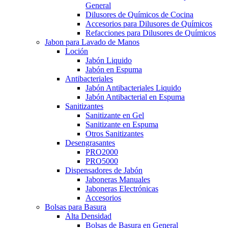
General
Dilusores de Químicos de Cocina
Accesorios para Dilusores de Químicos
Refacciones para Dilusores de Químicos
Jabon para Lavado de Manos
Loción
Jabón Liquido
Jabón en Espuma
Antibacteriales
Jabón Antibacteriales Liquido
Jabón Antibacterial en Espuma
Sanitizantes
Sanitizante en Gel
Sanitizante en Espuma
Otros Sanitizantes
Desengrasantes
PRO2000
PRO5000
Dispensadores de Jabón
Jaboneras Manuales
Jaboneras Electrónicas
Accesorios
Bolsas para Basura
Alta Densidad
Bolsas de Basura en General