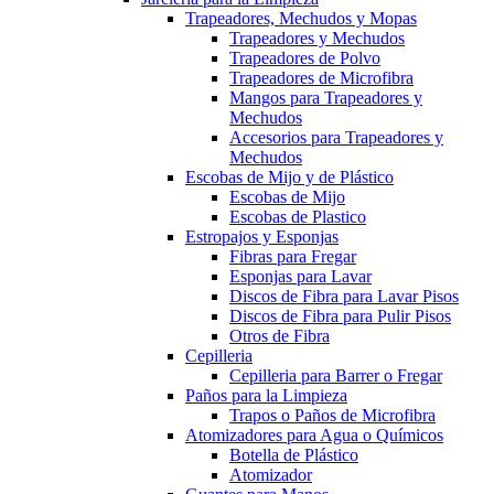
Trapeadores, Mechudos y Mopas
Trapeadores y Mechudos
Trapeadores de Polvo
Trapeadores de Microfibra
Mangos para Trapeadores y
Mechudos
Accesorios para Trapeadores y
Mechudos
Escobas de Mijo y de Plástico
Escobas de Mijo
Escobas de Plastico
Estropajos y Esponjas
Fibras para Fregar
Esponjas para Lavar
Discos de Fibra para Lavar Pisos
Discos de Fibra para Pulir Pisos
Otros de Fibra
Cepilleria
Cepilleria para Barrer o Fregar
Paños para la Limpieza
Trapos o Paños de Microfibra
Atomizadores para Agua o Químicos
Botella de Plástico
Atomizador