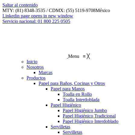
Saltar al contenido
MTY: (81) 8348-3535 / CDMX: (55) 5119-9708
México
Linkedin page opens in new window
Servicio nacional: 01 800 225 0505
Menu
≡
╳
Inicio
Nosotros
Marcas
Productos
Papel para Baños, Cocinas y Otros
Papel para Manos
Toalla en Rollo
Toalla Interdoblada
Papel Higiénico
Papel Higiénico Jumbo
Papel Higiénico Tradicional
Papel Higiénico Interdoblado
Servilletas
Servilletas