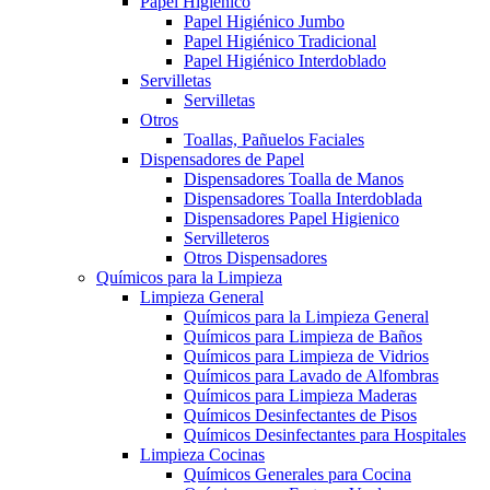
Papel Higiénico
Papel Higiénico Jumbo
Papel Higiénico Tradicional
Papel Higiénico Interdoblado
Servilletas
Servilletas
Otros
Toallas, Pañuelos Faciales
Dispensadores de Papel
Dispensadores Toalla de Manos
Dispensadores Toalla Interdoblada
Dispensadores Papel Higienico
Servilleteros
Otros Dispensadores
Químicos para la Limpieza
Limpieza General
Químicos para la Limpieza General
Químicos para Limpieza de Baños
Químicos para Limpieza de Vidrios
Químicos para Lavado de Alfombras
Químicos para Limpieza Maderas
Químicos Desinfectantes de Pisos
Químicos Desinfectantes para Hospitales
Limpieza Cocinas
Químicos Generales para Cocina