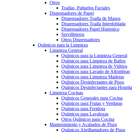
Otros
Toallas, Pañuelos Faciales
Dispensadores de Papel
Dispensadores Toalla de Manos
Dispensadores Toalla Interdoblada
Dispensadores Papel Higienico
Servilleteros
Otros Dispensadores
Químicos para la Limpieza
Limpieza General
Químicos para la Limpieza General
Químicos para Limpieza de Baños
Químicos para Limpieza de Vidrios
Químicos para Lavado de Alfombras
Químicos para Limpieza Maderas
Químicos Desinfectantes de Pisos
Químicos Desinfectantes para Hospita
Limpieza Cocinas
Químicos Generales para Cocina
Químicos para Frutas y Verduras
Químicos para Freidora
Químicos para Lavalozas
Otros Químicos para Cocina
Mantenimiento y Acabados de Pisos
Químicos Abrillantadores de Pisos