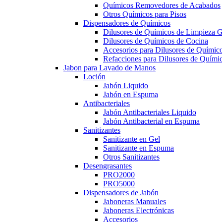
Químicos Removedores de Acabados
Otros Químicos para Pisos
Dispensadores de Químicos
Dilusores de Químicos de Limpieza G
Dilusores de Químicos de Cocina
Accesorios para Dilusores de Químic
Refacciones para Dilusores de Quími
Jabon para Lavado de Manos
Loción
Jabón Liquido
Jabón en Espuma
Antibacteriales
Jabón Antibacteriales Liquido
Jabón Antibacterial en Espuma
Sanitizantes
Sanitizante en Gel
Sanitizante en Espuma
Otros Sanitizantes
Desengrasantes
PRO2000
PRO5000
Dispensadores de Jabón
Jaboneras Manuales
Jaboneras Electrónicas
Accesorios