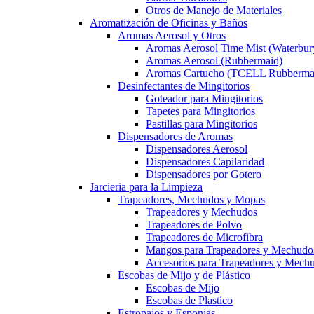
Otros de Manejo de Materiales
Aromatización de Oficinas y Baños
Aromas Aerosol y Otros
Aromas Aerosol Time Mist (Waterbur
Aromas Aerosol (Rubbermaid)
Aromas Cartucho (TCELL Rubberma
Desinfectantes de Mingitorios
Goteador para Mingitorios
Tapetes para Mingitorios
Pastillas para Mingitorios
Dispensadores de Aromas
Dispensadores Aerosol
Dispensadores Capilaridad
Dispensadores por Gotero
Jarcieria para la Limpieza
Trapeadores, Mechudos y Mopas
Trapeadores y Mechudos
Trapeadores de Polvo
Trapeadores de Microfibra
Mangos para Trapeadores y Mechudo
Accesorios para Trapeadores y Mech
Escobas de Mijo y de Plástico
Escobas de Mijo
Escobas de Plastico
Estropajos y Esponjas