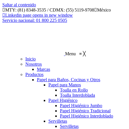
Saltar al contenido
MTY: (81) 8348-3535 / CDMX: (55) 5119-9708
México
Linkedin page opens in new window
Servicio nacional: 01 800 225 0505
Menu
≡
╳
Inicio
Nosotros
Marcas
Productos
Papel para Baños, Cocinas y Otros
Papel para Manos
Toalla en Rollo
Toalla Interdoblada
Papel Higiénico
Papel Higiénico Jumbo
Papel Higiénico Tradicional
Papel Higiénico Interdoblado
Servilletas
Servilletas