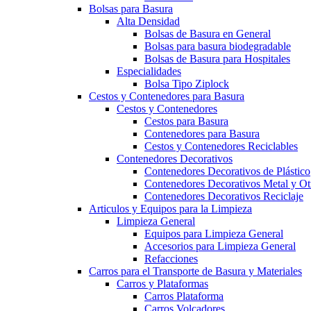
Bolsas para Basura
Alta Densidad
Bolsas de Basura en General
Bolsas para basura biodegradable
Bolsas de Basura para Hospitales
Especialidades
Bolsa Tipo Ziplock
Cestos y Contenedores para Basura
Cestos y Contenedores
Cestos para Basura
Contenedores para Basura
Cestos y Contenedores Reciclables
Contenedores Decorativos
Contenedores Decorativos de Plástico
Contenedores Decorativos Metal y Ot
Contenedores Decorativos Reciclaje
Articulos y Equipos para la Limpieza
Limpieza General
Equipos para Limpieza General
Accesorios para Limpieza General
Refacciones
Carros para el Transporte de Basura y Materiales
Carros y Plataformas
Carros Plataforma
Carros Volcadores