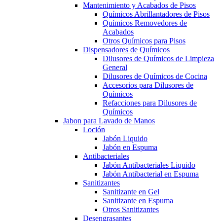
Mantenimiento y Acabados de Pisos
Químicos Abrillantadores de Pisos
Químicos Removedores de
Acabados
Otros Químicos para Pisos
Dispensadores de Químicos
Dilusores de Químicos de Limpieza
General
Dilusores de Químicos de Cocina
Accesorios para Dilusores de
Químicos
Refacciones para Dilusores de
Químicos
Jabon para Lavado de Manos
Loción
Jabón Liquido
Jabón en Espuma
Antibacteriales
Jabón Antibacteriales Liquido
Jabón Antibacterial en Espuma
Sanitizantes
Sanitizante en Gel
Sanitizante en Espuma
Otros Sanitizantes
Desengrasantes