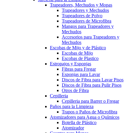
Trapeadores, Mechudos y Mopas
Trapeadores y Mechudos
Trapeadores de Polvo
Trapeadores de Microfibra
Mangos para Trapeadores y
Mechudos
Accesorios para Trapeadores y
Mechudos
Escobas de Mijo y de Plástico
Escobas de Mijo
Escobas de Plastico
Estropajos y Esponjas
Fibras para Fregar
Esponjas para Lavar
Discos de Fibra para Lavar Pisos
Discos de Fibra para Pulir Pisos
Otros de Fibra
Cepilleria
Cepilleria para Barrer o Fregar
Paños para la Limpieza
Trapos o Paños de Microfibra
Atomizadores para Agua o Químicos
Botella de Plástico
Atomizador