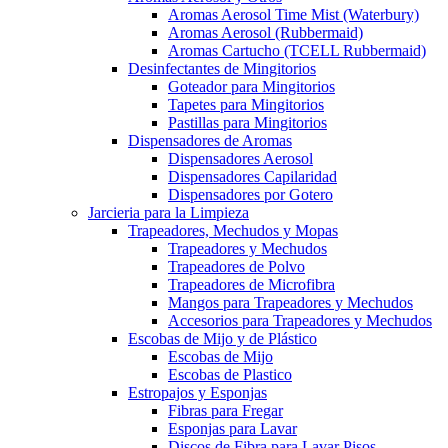
Aromas Aerosol Time Mist (Waterbury)
Aromas Aerosol (Rubbermaid)
Aromas Cartucho (TCELL Rubbermaid)
Desinfectantes de Mingitorios
Goteador para Mingitorios
Tapetes para Mingitorios
Pastillas para Mingitorios
Dispensadores de Aromas
Dispensadores Aerosol
Dispensadores Capilaridad
Dispensadores por Gotero
Jarcieria para la Limpieza
Trapeadores, Mechudos y Mopas
Trapeadores y Mechudos
Trapeadores de Polvo
Trapeadores de Microfibra
Mangos para Trapeadores y Mechudos
Accesorios para Trapeadores y Mechudos
Escobas de Mijo y de Plástico
Escobas de Mijo
Escobas de Plastico
Estropajos y Esponjas
Fibras para Fregar
Esponjas para Lavar
Discos de Fibra para Lavar Pisos