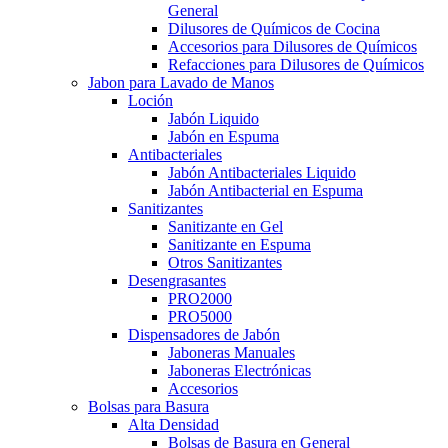
General
Dilusores de Químicos de Cocina
Accesorios para Dilusores de Químicos
Refacciones para Dilusores de Químicos
Jabon para Lavado de Manos
Loción
Jabón Liquido
Jabón en Espuma
Antibacteriales
Jabón Antibacteriales Liquido
Jabón Antibacterial en Espuma
Sanitizantes
Sanitizante en Gel
Sanitizante en Espuma
Otros Sanitizantes
Desengrasantes
PRO2000
PRO5000
Dispensadores de Jabón
Jaboneras Manuales
Jaboneras Electrónicas
Accesorios
Bolsas para Basura
Alta Densidad
Bolsas de Basura en General