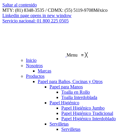
Saltar al contenido
MTY: (81) 8348-3535 / CDMX: (55) 5119-9708
México
Linkedin page opens in new window
Servicio nacional: 01 800 225 0505
Menu
≡
╳
Inicio
Nosotros
Marcas
Productos
Papel para Baños, Cocinas y Otros
Papel para Manos
Toalla en Rollo
Toalla Interdoblada
Papel Higiénico
Papel Higiénico Jumbo
Papel Higiénico Tradicional
Papel Higiénico Interdoblado
Servilletas
Servilletas