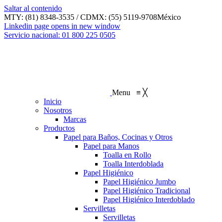
Saltar al contenido
MTY: (81) 8348-3535 / CDMX: (55) 5119-9708
México
Linkedin page opens in new window
Servicio nacional: 01 800 225 0505
Menu
≡
╳
Inicio
Nosotros
Marcas
Productos
Papel para Baños, Cocinas y Otros
Papel para Manos
Toalla en Rollo
Toalla Interdoblada
Papel Higiénico
Papel Higiénico Jumbo
Papel Higiénico Tradicional
Papel Higiénico Interdoblado
Servilletas
Servilletas