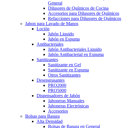
General
Dilusores de Químicos de Cocina
Accesorios para Dilusores de Químicos
Refacciones para Dilusores de Químicos
Jabon para Lavado de Manos
Loción
Jabón Liquido
Jabón en Espuma
Antibacteriales
Jabón Antibacteriales Liquido
Jabón Antibacterial en Espuma
Sanitizantes
Sanitizante en Gel
Sanitizante en Espuma
Otros Sanitizantes
Desengrasantes
PRO2000
PRO5000
Dispensadores de Jabón
Jaboneras Manuales
Jaboneras Electrónicas
Accesorios
Bolsas para Basura
Alta Densidad
Bolsas de Basura en General