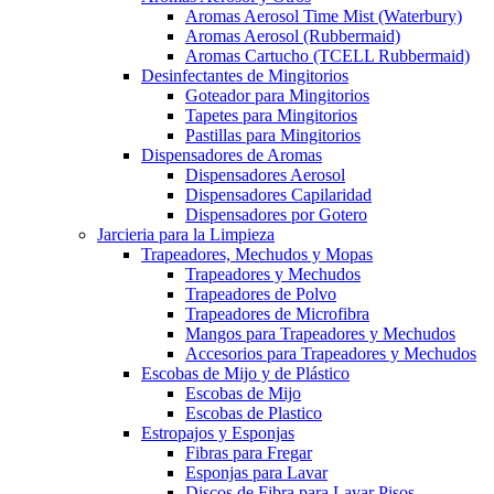
Aromas Aerosol Time Mist (Waterbury)
Aromas Aerosol (Rubbermaid)
Aromas Cartucho (TCELL Rubbermaid)
Desinfectantes de Mingitorios
Goteador para Mingitorios
Tapetes para Mingitorios
Pastillas para Mingitorios
Dispensadores de Aromas
Dispensadores Aerosol
Dispensadores Capilaridad
Dispensadores por Gotero
Jarcieria para la Limpieza
Trapeadores, Mechudos y Mopas
Trapeadores y Mechudos
Trapeadores de Polvo
Trapeadores de Microfibra
Mangos para Trapeadores y Mechudos
Accesorios para Trapeadores y Mechudos
Escobas de Mijo y de Plástico
Escobas de Mijo
Escobas de Plastico
Estropajos y Esponjas
Fibras para Fregar
Esponjas para Lavar
Discos de Fibra para Lavar Pisos