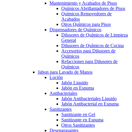
Mantenimiento y Acabados de Pisos
Químicos Abrillantadores de Pisos
Químicos Removedores de
Acabados
Otros Químicos para Pisos
Dispensadores de Químicos
Dilusores de Químicos de Limpieza
General
Dilusores de Químicos de Cocina
Accesorios para Dilusores de
Químicos
Refacciones para Dilusores de
Químicos
Jabon para Lavado de Manos
Loción
Jabón Liquido
Jabón en Espuma
Antibacteriales
Jabón Antibacteriales Liquido
Jabón Antibacterial en Espuma
Sanitizantes
Sanitizante en Gel
Sanitizante en Espuma
Otros Sanitizantes
Desengrasantes