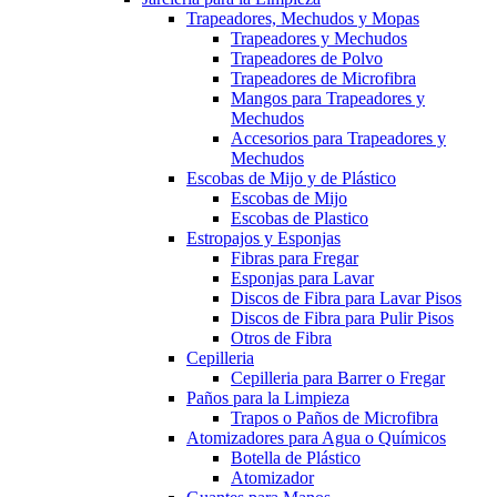
Trapeadores, Mechudos y Mopas
Trapeadores y Mechudos
Trapeadores de Polvo
Trapeadores de Microfibra
Mangos para Trapeadores y
Mechudos
Accesorios para Trapeadores y
Mechudos
Escobas de Mijo y de Plástico
Escobas de Mijo
Escobas de Plastico
Estropajos y Esponjas
Fibras para Fregar
Esponjas para Lavar
Discos de Fibra para Lavar Pisos
Discos de Fibra para Pulir Pisos
Otros de Fibra
Cepilleria
Cepilleria para Barrer o Fregar
Paños para la Limpieza
Trapos o Paños de Microfibra
Atomizadores para Agua o Químicos
Botella de Plástico
Atomizador