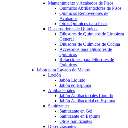
Mantenimiento y Acabados de Pisos
Químicos Abrillantadores de Pisos
Químicos Removedores de
Acabados
Otros Químicos para Pisos
Dispensadores de Químicos
Dilusores de Químicos de Limpieza
General
Dilusores de Químicos de Cocina
Accesorios para Dilusores de
Químicos
Refacciones para Dilusores de
Químicos
Jabon para Lavado de Manos
Loción
Jabón Liquido
Jabón en Espuma
Antibacteriales
Jabón Antibacteriales Liquido
Jabón Antibacterial en Espuma
Sanitizantes
Sanitizante en Gel
Sanitizante en Espuma
Otros Sanitizantes
Desengrasantes