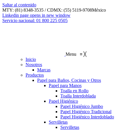
Saltar al contenido
MTY: (81) 8348-3535 / CDMX: (55) 5119-9708
México
Linkedin page opens in new window
Servicio nacional: 01 800 225 0505
Menu
≡
╳
Inicio
Nosotros
Marcas
Productos
Papel para Baños, Cocinas y Otros
Papel para Manos
Toalla en Rollo
Toalla Interdoblada
Papel Higiénico
Papel Higiénico Jumbo
Papel Higiénico Tradicional
Papel Higiénico Interdoblado
Servilletas
Servilletas