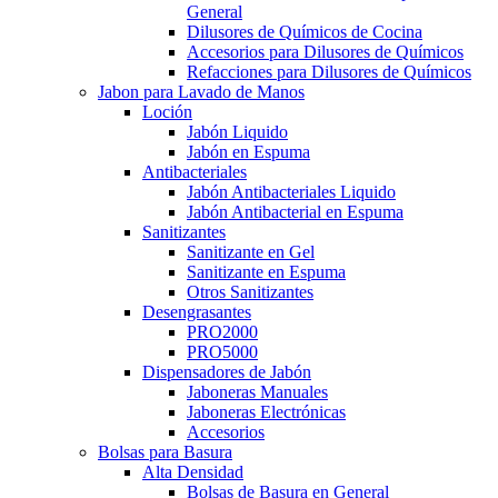
General
Dilusores de Químicos de Cocina
Accesorios para Dilusores de Químicos
Refacciones para Dilusores de Químicos
Jabon para Lavado de Manos
Loción
Jabón Liquido
Jabón en Espuma
Antibacteriales
Jabón Antibacteriales Liquido
Jabón Antibacterial en Espuma
Sanitizantes
Sanitizante en Gel
Sanitizante en Espuma
Otros Sanitizantes
Desengrasantes
PRO2000
PRO5000
Dispensadores de Jabón
Jaboneras Manuales
Jaboneras Electrónicas
Accesorios
Bolsas para Basura
Alta Densidad
Bolsas de Basura en General