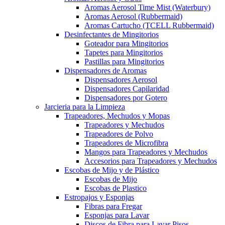
Aromas Aerosol Time Mist (Waterbury)
Aromas Aerosol (Rubbermaid)
Aromas Cartucho (TCELL Rubbermaid)
Desinfectantes de Mingitorios
Goteador para Mingitorios
Tapetes para Mingitorios
Pastillas para Mingitorios
Dispensadores de Aromas
Dispensadores Aerosol
Dispensadores Capilaridad
Dispensadores por Gotero
Jarcieria para la Limpieza
Trapeadores, Mechudos y Mopas
Trapeadores y Mechudos
Trapeadores de Polvo
Trapeadores de Microfibra
Mangos para Trapeadores y Mechudos
Accesorios para Trapeadores y Mechudos
Escobas de Mijo y de Plástico
Escobas de Mijo
Escobas de Plastico
Estropajos y Esponjas
Fibras para Fregar
Esponjas para Lavar
Discos de Fibra para Lavar Pisos