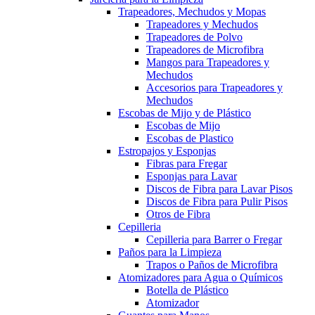
Trapeadores, Mechudos y Mopas
Trapeadores y Mechudos
Trapeadores de Polvo
Trapeadores de Microfibra
Mangos para Trapeadores y
Mechudos
Accesorios para Trapeadores y
Mechudos
Escobas de Mijo y de Plástico
Escobas de Mijo
Escobas de Plastico
Estropajos y Esponjas
Fibras para Fregar
Esponjas para Lavar
Discos de Fibra para Lavar Pisos
Discos de Fibra para Pulir Pisos
Otros de Fibra
Cepilleria
Cepilleria para Barrer o Fregar
Paños para la Limpieza
Trapos o Paños de Microfibra
Atomizadores para Agua o Químicos
Botella de Plástico
Atomizador