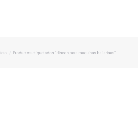
stás aquí:
nicio
Productos etiquetados “discos para maquinas bailarinas”