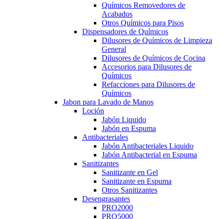
Químicos Removedores de
Acabados
Otros Químicos para Pisos
Dispensadores de Químicos
Dilusores de Químicos de Limpieza
General
Dilusores de Químicos de Cocina
Accesorios para Dilusores de
Químicos
Refacciones para Dilusores de
Químicos
Jabon para Lavado de Manos
Loción
Jabón Liquido
Jabón en Espuma
Antibacteriales
Jabón Antibacteriales Liquido
Jabón Antibacterial en Espuma
Sanitizantes
Sanitizante en Gel
Sanitizante en Espuma
Otros Sanitizantes
Desengrasantes
PRO2000
PRO5000