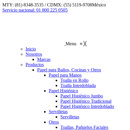
Saltar
MTY: (81) 8348-3535 / CDMX: (55) 5119-9708
México
al
Linkedin
Servicio nacional: 01 800 225 0505
contenido
page
opens
in
new
window
Menu
≡
╳
Inicio
Nosotros
Marcas
Productos
Papel para Baños, Cocinas y Otros
Papel para Manos
Toalla en Rollo
Toalla Interdoblada
Papel Higiénico
Papel Higiénico Jumbo
Papel Higiénico Tradicional
Papel Higiénico Interdoblado
Servilletas
Servilletas
Otros
Toallas, Pañuelos Faciales