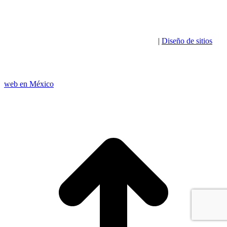
|
Diseño de sitios
web en México
I
a
T