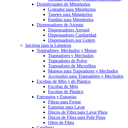
Desinfectantes de Mingitorios
Goteador para Mingitorios
Tapetes para Mingitorios
Pastillas para Mingitorios
Dispensadores de Aromas
Dispensadores Aerosol
Dispensadores Capilaridad
Dispensadores por Gotero
Jarcieria para la Limpieza
Trapeadores, Mechudos y Mopas
Trapeadores y Mechudos
Trapeadores de Polvo
Trapeadores de Microfibra
Mangos para Trapeadores y Mechudos
Accesorios para Trapeadores y Mechudos
Escobas de Mijo y de Plástico
Escobas de Mijo
Escobas de Plastico
Estropajos y Esponjas
Fibras para Fregar
Esponjas para Lavar
Discos de Fibra para Lavar Pisos
Discos de Fibra para Pulir Pisos
Otros de Fibra
Cepilleria