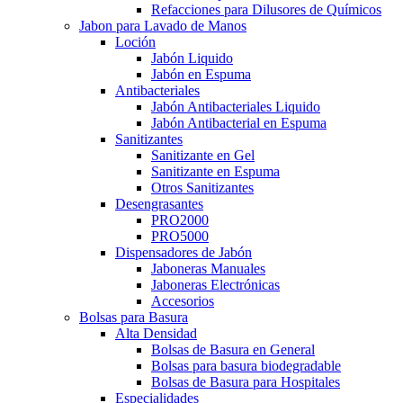
Refacciones para Dilusores de Químicos
Jabon para Lavado de Manos
Loción
Jabón Liquido
Jabón en Espuma
Antibacteriales
Jabón Antibacteriales Liquido
Jabón Antibacterial en Espuma
Sanitizantes
Sanitizante en Gel
Sanitizante en Espuma
Otros Sanitizantes
Desengrasantes
PRO2000
PRO5000
Dispensadores de Jabón
Jaboneras Manuales
Jaboneras Electrónicas
Accesorios
Bolsas para Basura
Alta Densidad
Bolsas de Basura en General
Bolsas para basura biodegradable
Bolsas de Basura para Hospitales
Especialidades