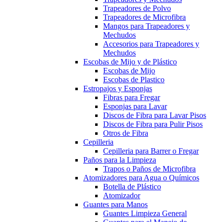
Trapeadores de Polvo
Trapeadores de Microfibra
Mangos para Trapeadores y
Mechudos
Accesorios para Trapeadores y
Mechudos
Escobas de Mijo y de Plástico
Escobas de Mijo
Escobas de Plastico
Estropajos y Esponjas
Fibras para Fregar
Esponjas para Lavar
Discos de Fibra para Lavar Pisos
Discos de Fibra para Pulir Pisos
Otros de Fibra
Cepilleria
Cepilleria para Barrer o Fregar
Paños para la Limpieza
Trapos o Paños de Microfibra
Atomizadores para Agua o Químicos
Botella de Plástico
Atomizador
Guantes para Manos
Guantes Limpieza General