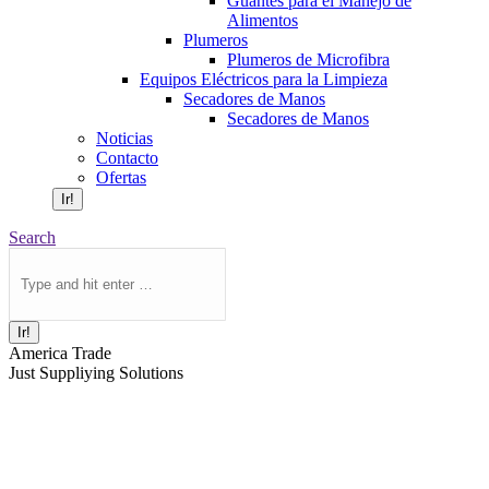
Guantes para el Manejo de
Alimentos
Plumeros
Plumeros de Microfibra
Equipos Eléctricos para la Limpieza
Secadores de Manos
Secadores de Manos
Noticias
Contacto
Ofertas
Buscar:
Buscar:
Search
America Trade
Just Suppliying Solutions