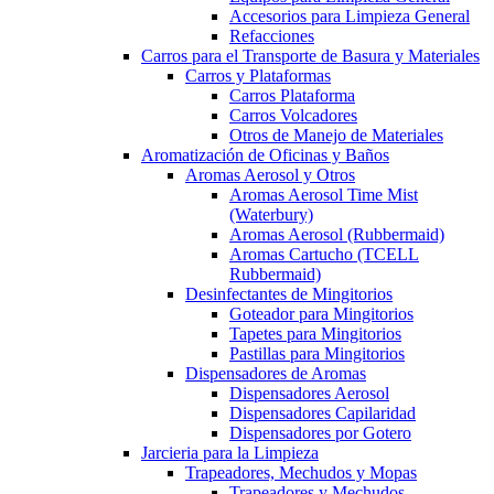
Accesorios para Limpieza General
Refacciones
Carros para el Transporte de Basura y Materiales
Carros y Plataformas
Carros Plataforma
Carros Volcadores
Otros de Manejo de Materiales
Aromatización de Oficinas y Baños
Aromas Aerosol y Otros
Aromas Aerosol Time Mist
(Waterbury)
Aromas Aerosol (Rubbermaid)
Aromas Cartucho (TCELL
Rubbermaid)
Desinfectantes de Mingitorios
Goteador para Mingitorios
Tapetes para Mingitorios
Pastillas para Mingitorios
Dispensadores de Aromas
Dispensadores Aerosol
Dispensadores Capilaridad
Dispensadores por Gotero
Jarcieria para la Limpieza
Trapeadores, Mechudos y Mopas
Trapeadores y Mechudos