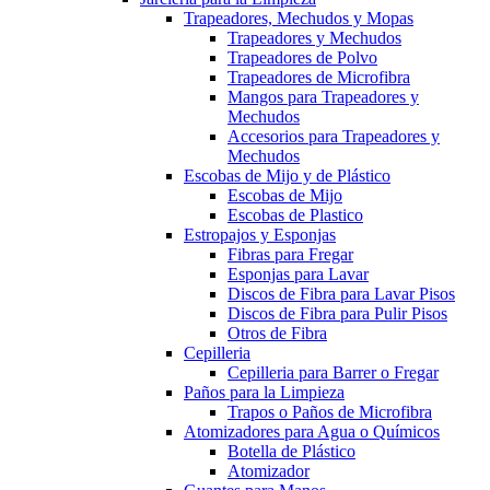
Trapeadores, Mechudos y Mopas
Trapeadores y Mechudos
Trapeadores de Polvo
Trapeadores de Microfibra
Mangos para Trapeadores y
Mechudos
Accesorios para Trapeadores y
Mechudos
Escobas de Mijo y de Plástico
Escobas de Mijo
Escobas de Plastico
Estropajos y Esponjas
Fibras para Fregar
Esponjas para Lavar
Discos de Fibra para Lavar Pisos
Discos de Fibra para Pulir Pisos
Otros de Fibra
Cepilleria
Cepilleria para Barrer o Fregar
Paños para la Limpieza
Trapos o Paños de Microfibra
Atomizadores para Agua o Químicos
Botella de Plástico
Atomizador