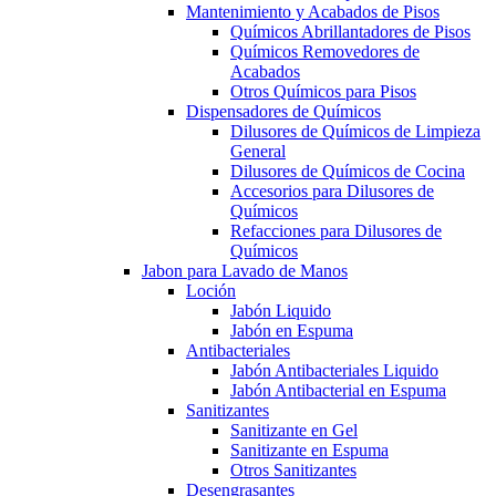
Mantenimiento y Acabados de Pisos
Químicos Abrillantadores de Pisos
Químicos Removedores de
Acabados
Otros Químicos para Pisos
Dispensadores de Químicos
Dilusores de Químicos de Limpieza
General
Dilusores de Químicos de Cocina
Accesorios para Dilusores de
Químicos
Refacciones para Dilusores de
Químicos
Jabon para Lavado de Manos
Loción
Jabón Liquido
Jabón en Espuma
Antibacteriales
Jabón Antibacteriales Liquido
Jabón Antibacterial en Espuma
Sanitizantes
Sanitizante en Gel
Sanitizante en Espuma
Otros Sanitizantes
Desengrasantes