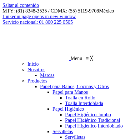
Saltar al contenido
MTY: (81) 8348-3535 / CDMX: (55) 5119-9708
México
Linkedin page opens in new window
Servicio nacional: 01 800 225 0505
Menu
≡
╳
Inicio
Nosotros
Marcas
Productos
Papel para Baños, Cocinas y Otros
Papel para Manos
Toalla en Rollo
Toalla Interdoblada
Papel Higiénico
Papel Higiénico Jumbo
Papel Higiénico Tradicional
Papel Higiénico Interdoblado
Servilletas
Servilletas