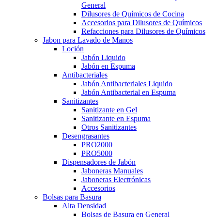
General
Dilusores de Químicos de Cocina
Accesorios para Dilusores de Químicos
Refacciones para Dilusores de Químicos
Jabon para Lavado de Manos
Loción
Jabón Liquido
Jabón en Espuma
Antibacteriales
Jabón Antibacteriales Liquido
Jabón Antibacterial en Espuma
Sanitizantes
Sanitizante en Gel
Sanitizante en Espuma
Otros Sanitizantes
Desengrasantes
PRO2000
PRO5000
Dispensadores de Jabón
Jaboneras Manuales
Jaboneras Electrónicas
Accesorios
Bolsas para Basura
Alta Densidad
Bolsas de Basura en General