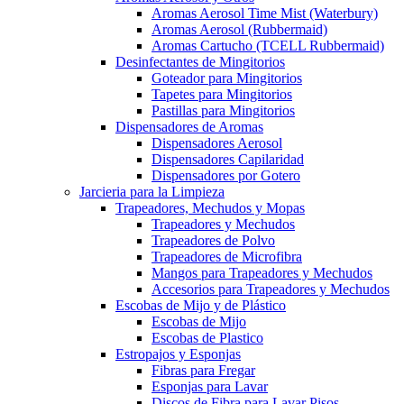
Aromas Aerosol Time Mist (Waterbury)
Aromas Aerosol (Rubbermaid)
Aromas Cartucho (TCELL Rubbermaid)
Desinfectantes de Mingitorios
Goteador para Mingitorios
Tapetes para Mingitorios
Pastillas para Mingitorios
Dispensadores de Aromas
Dispensadores Aerosol
Dispensadores Capilaridad
Dispensadores por Gotero
Jarcieria para la Limpieza
Trapeadores, Mechudos y Mopas
Trapeadores y Mechudos
Trapeadores de Polvo
Trapeadores de Microfibra
Mangos para Trapeadores y Mechudos
Accesorios para Trapeadores y Mechudos
Escobas de Mijo y de Plástico
Escobas de Mijo
Escobas de Plastico
Estropajos y Esponjas
Fibras para Fregar
Esponjas para Lavar
Discos de Fibra para Lavar Pisos