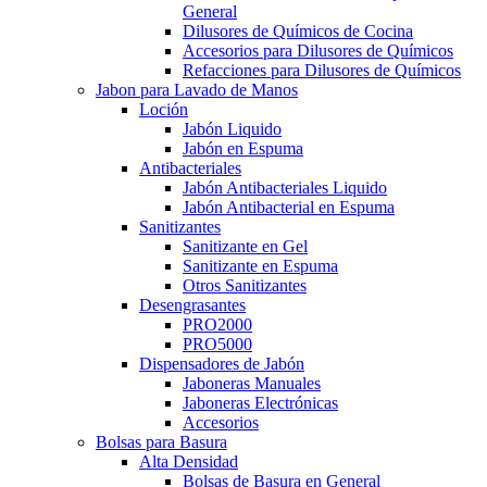
General
Dilusores de Químicos de Cocina
Accesorios para Dilusores de Químicos
Refacciones para Dilusores de Químicos
Jabon para Lavado de Manos
Loción
Jabón Liquido
Jabón en Espuma
Antibacteriales
Jabón Antibacteriales Liquido
Jabón Antibacterial en Espuma
Sanitizantes
Sanitizante en Gel
Sanitizante en Espuma
Otros Sanitizantes
Desengrasantes
PRO2000
PRO5000
Dispensadores de Jabón
Jaboneras Manuales
Jaboneras Electrónicas
Accesorios
Bolsas para Basura
Alta Densidad
Bolsas de Basura en General