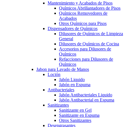
Mantenimiento y Acabados de Pisos
Químicos Abrillantadores de Pisos
Químicos Removedores de
Acabados
Otros Químicos para Pisos
Dispensadores de Químicos
Dilusores de Químicos de Limpieza
General
Dilusores de Químicos de Cocina
Accesorios para Dilusores de
Químicos
Refacciones para Dilusores de
Químicos
Jabon para Lavado de Manos
Loción
Jabón Liquido
Jabón en Espuma
Antibacteriales
Jabón Antibacteriales Liquido
Jabón Antibacterial en Espuma
Sanitizantes
Sanitizante en Gel
Sanitizante en Espuma
Otros Sanitizantes
Desengrasantes