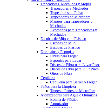
Trapeadores, Mechudos y Mopas
Trapeadores y Mechudos
Trapeadores de Polvo
Trapeadores de Microfibra
Mangos para Trapeadores y
Mechudos
Accesorios para Trapeadores y
Mechudos
Escobas de Mijo y de Plástico
Escobas de Mijo
Escobas de Plastico
Estropajos y Esponjas
Fibras para Fregar
Esponjas para Lavar
Discos de Fibra para Lavar Pisos
Discos de Fibra para Pulir Pisos
Otros de Fibra
Cepilleria
Cepilleria para Barrer o Fregar
Paños para la Limpieza
Trapos o Paños de Microfibra
Atomizadores para Agua o Químicos
Botella de Plástico
Atomizador