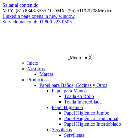
Saltar al contenido
MTY: (81) 8348-3535 / CDMX: (55) 5119-9708
México
Linkedin page opens in new window
Servicio nacional: 01 800 225 0505
Menu
≡
╳
Inicio
Nosotros
Marcas
Productos
Papel para Baños, Cocinas y Otros
Papel para Manos
Toalla en Rollo
Toalla Interdoblada
Papel Higiénico
Papel Higiénico Jumbo
Papel Higiénico Tradicional
Papel Higiénico Interdoblado
Servilletas
Servilletas