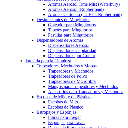
Aromas Aerosol Time Mist (Waterbury)
Aromas Aerosol (Rubbermaid)
Aromas Cartucho (TCELL Rubbermaid)
Desinfectantes de Mingitorios
Goteador para Mingitorios
Tapetes para Mingitorios
Pastillas para Mingitorios
Dispensadores de Aromas
Dispensadores Aerosol
Dispensadores Capilaridad
Dispensadores por Gotero
Jarcieria para la Limpieza
Trapeadores, Mechudos y Mopas
Trapeadores y Mechudos
Trapeadores de Polvo
Trapeadores de Microfibra
Mangos para Trapeadores y Mechudos
Accesorios para Trapeadores y Mechudos
Escobas de Mijo y de Plástico
Escobas de Mijo
Escobas de Plastico
Estropajos y Esponjas
Fibras para Fregar
Esponjas para Lavar
Discos de Fibra para Lavar Pisos