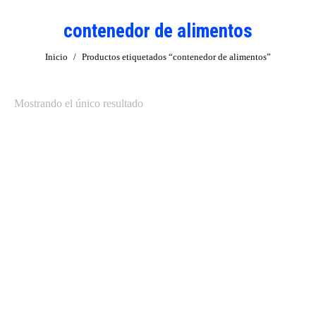
contenedor de alimentos
Estás aquí:
Inicio
Productos etiquetados “contenedor de alimentos”
Mostrando el único resultado