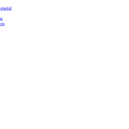
eneral
os
cos