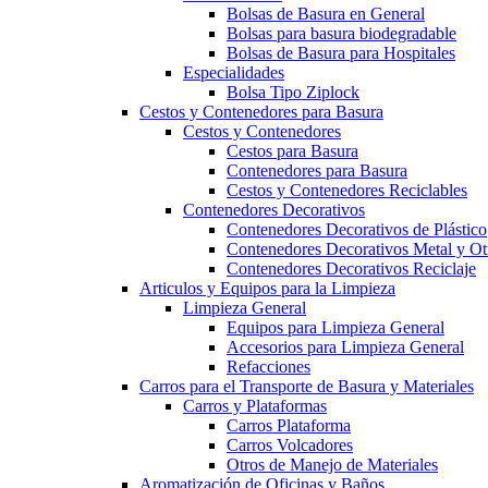
Bolsas de Basura en General
Bolsas para basura biodegradable
Bolsas de Basura para Hospitales
Especialidades
Bolsa Tipo Ziplock
Cestos y Contenedores para Basura
Cestos y Contenedores
Cestos para Basura
Contenedores para Basura
Cestos y Contenedores Reciclables
Contenedores Decorativos
Contenedores Decorativos de Plástico
Contenedores Decorativos Metal y Ot
Contenedores Decorativos Reciclaje
Articulos y Equipos para la Limpieza
Limpieza General
Equipos para Limpieza General
Accesorios para Limpieza General
Refacciones
Carros para el Transporte de Basura y Materiales
Carros y Plataformas
Carros Plataforma
Carros Volcadores
Otros de Manejo de Materiales
Aromatización de Oficinas y Baños