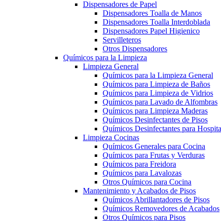
Dispensadores de Papel
Dispensadores Toalla de Manos
Dispensadores Toalla Interdoblada
Dispensadores Papel Higienico
Servilleteros
Otros Dispensadores
Químicos para la Limpieza
Limpieza General
Químicos para la Limpieza General
Químicos para Limpieza de Baños
Químicos para Limpieza de Vidrios
Químicos para Lavado de Alfombras
Químicos para Limpieza Maderas
Químicos Desinfectantes de Pisos
Químicos Desinfectantes para Hospita
Limpieza Cocinas
Químicos Generales para Cocina
Químicos para Frutas y Verduras
Químicos para Freidora
Químicos para Lavalozas
Otros Químicos para Cocina
Mantenimiento y Acabados de Pisos
Químicos Abrillantadores de Pisos
Químicos Removedores de Acabados
Otros Químicos para Pisos