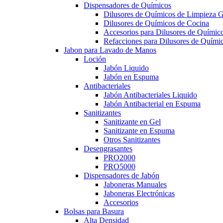
Dispensadores de Químicos
Dilusores de Químicos de Limpieza G
Dilusores de Químicos de Cocina
Accesorios para Dilusores de Químic
Refacciones para Dilusores de Quími
Jabon para Lavado de Manos
Loción
Jabón Liquido
Jabón en Espuma
Antibacteriales
Jabón Antibacteriales Liquido
Jabón Antibacterial en Espuma
Sanitizantes
Sanitizante en Gel
Sanitizante en Espuma
Otros Sanitizantes
Desengrasantes
PRO2000
PRO5000
Dispensadores de Jabón
Jaboneras Manuales
Jaboneras Electrónicas
Accesorios
Bolsas para Basura
Alta Densidad