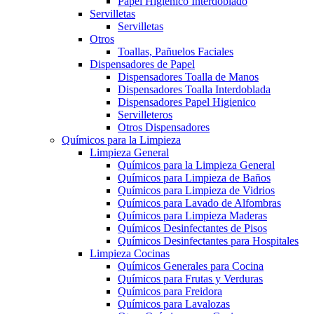
Papel Higiénico Interdoblado
Servilletas
Servilletas
Otros
Toallas, Pañuelos Faciales
Dispensadores de Papel
Dispensadores Toalla de Manos
Dispensadores Toalla Interdoblada
Dispensadores Papel Higienico
Servilleteros
Otros Dispensadores
Químicos para la Limpieza
Limpieza General
Químicos para la Limpieza General
Químicos para Limpieza de Baños
Químicos para Limpieza de Vidrios
Químicos para Lavado de Alfombras
Químicos para Limpieza Maderas
Químicos Desinfectantes de Pisos
Químicos Desinfectantes para Hospitales
Limpieza Cocinas
Químicos Generales para Cocina
Químicos para Frutas y Verduras
Químicos para Freidora
Químicos para Lavalozas