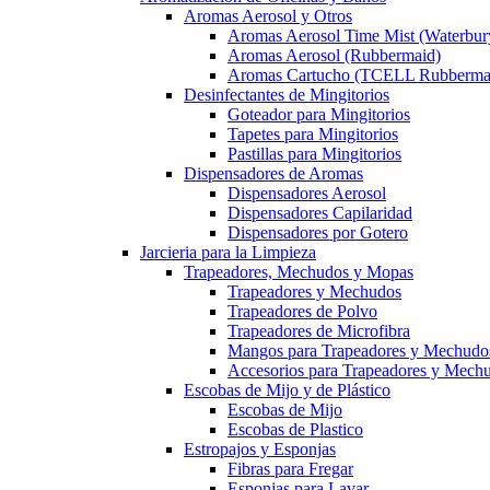
Aromas Aerosol y Otros
Aromas Aerosol Time Mist (Waterbur
Aromas Aerosol (Rubbermaid)
Aromas Cartucho (TCELL Rubberma
Desinfectantes de Mingitorios
Goteador para Mingitorios
Tapetes para Mingitorios
Pastillas para Mingitorios
Dispensadores de Aromas
Dispensadores Aerosol
Dispensadores Capilaridad
Dispensadores por Gotero
Jarcieria para la Limpieza
Trapeadores, Mechudos y Mopas
Trapeadores y Mechudos
Trapeadores de Polvo
Trapeadores de Microfibra
Mangos para Trapeadores y Mechudo
Accesorios para Trapeadores y Mech
Escobas de Mijo y de Plástico
Escobas de Mijo
Escobas de Plastico
Estropajos y Esponjas
Fibras para Fregar
Esponjas para Lavar