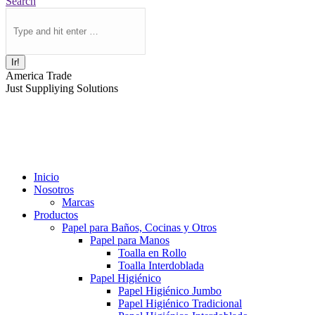
Buscar:
Search
America Trade
Just Suppliying Solutions
Inicio
Nosotros
Marcas
Productos
Papel para Baños, Cocinas y Otros
Papel para Manos
Toalla en Rollo
Toalla Interdoblada
Papel Higiénico
Papel Higiénico Jumbo
Papel Higiénico Tradicional