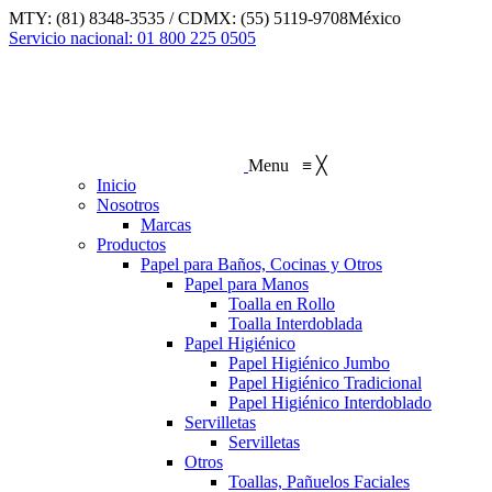
Saltar
MTY: (81) 8348-3535 / CDMX: (55) 5119-9708
México
al
Linkedin
Servicio nacional: 01 800 225 0505
contenido
page
opens
in
new
window
Menu
≡
╳
Inicio
Nosotros
Marcas
Productos
Papel para Baños, Cocinas y Otros
Papel para Manos
Toalla en Rollo
Toalla Interdoblada
Papel Higiénico
Papel Higiénico Jumbo
Papel Higiénico Tradicional
Papel Higiénico Interdoblado
Servilletas
Servilletas
Otros
Toallas, Pañuelos Faciales