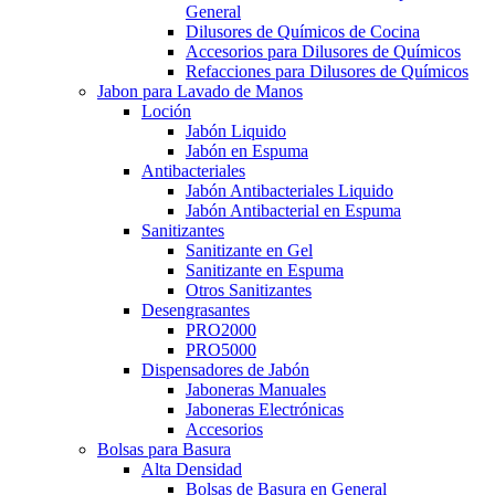
General
Dilusores de Químicos de Cocina
Accesorios para Dilusores de Químicos
Refacciones para Dilusores de Químicos
Jabon para Lavado de Manos
Loción
Jabón Liquido
Jabón en Espuma
Antibacteriales
Jabón Antibacteriales Liquido
Jabón Antibacterial en Espuma
Sanitizantes
Sanitizante en Gel
Sanitizante en Espuma
Otros Sanitizantes
Desengrasantes
PRO2000
PRO5000
Dispensadores de Jabón
Jaboneras Manuales
Jaboneras Electrónicas
Accesorios
Bolsas para Basura
Alta Densidad
Bolsas de Basura en General