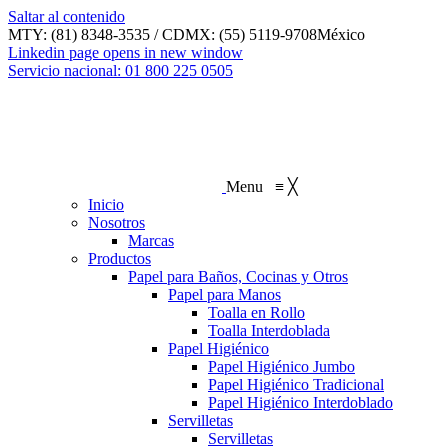
Saltar al contenido
MTY: (81) 8348-3535 / CDMX: (55) 5119-9708
México
Linkedin page opens in new window
Servicio nacional: 01 800 225 0505
Menu
≡
╳
Inicio
Nosotros
Marcas
Productos
Papel para Baños, Cocinas y Otros
Papel para Manos
Toalla en Rollo
Toalla Interdoblada
Papel Higiénico
Papel Higiénico Jumbo
Papel Higiénico Tradicional
Papel Higiénico Interdoblado
Servilletas
Servilletas