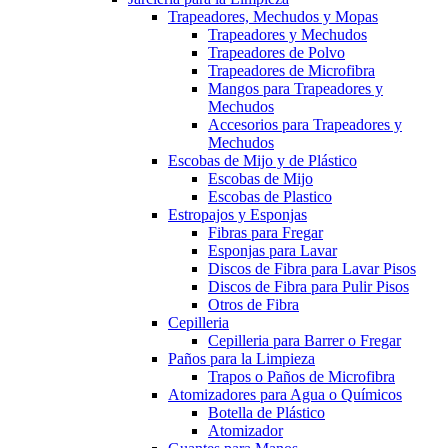
Trapeadores, Mechudos y Mopas
Trapeadores y Mechudos
Trapeadores de Polvo
Trapeadores de Microfibra
Mangos para Trapeadores y
Mechudos
Accesorios para Trapeadores y
Mechudos
Escobas de Mijo y de Plástico
Escobas de Mijo
Escobas de Plastico
Estropajos y Esponjas
Fibras para Fregar
Esponjas para Lavar
Discos de Fibra para Lavar Pisos
Discos de Fibra para Pulir Pisos
Otros de Fibra
Cepilleria
Cepilleria para Barrer o Fregar
Paños para la Limpieza
Trapos o Paños de Microfibra
Atomizadores para Agua o Químicos
Botella de Plástico
Atomizador