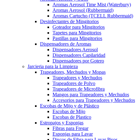
Aromas Aerosol Time Mist (Waterbury)
Aromas Aerosol (Rubbermaid)
Aromas Cartucho (TCELL Rubbermaid)
Desinfectantes de Mingitorios
Goteador para Mingitorios
Tapetes para Mingitorios
Pastillas para Mingitorios
Dispensadores de Aromas
Dispensadores Aerosol
Dispensadores Capilaridad
Dispensadores por Gotero
Jarcieria para la Limpieza
Trapeadores, Mechudos y Mopas
Trapeadores y Mechudos
Trapeadores de Polvo
Trapeadores de Microfibra
Mangos para Trapeadores y Mechudos
Accesorios para Trapeadores y Mechudos
Escobas de Mijo y de Plástico
Escobas de Mijo
Escobas de Plastico
Estropajos y Esponjas
Fibras para Fregar
Esponjas para Lavar
Discos de Fibra para Lavar Pisos