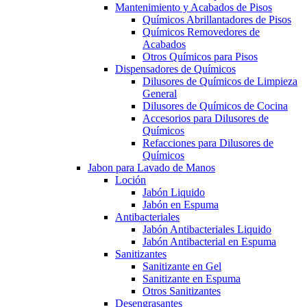
Mantenimiento y Acabados de Pisos
Químicos Abrillantadores de Pisos
Químicos Removedores de
Acabados
Otros Químicos para Pisos
Dispensadores de Químicos
Dilusores de Químicos de Limpieza
General
Dilusores de Químicos de Cocina
Accesorios para Dilusores de
Químicos
Refacciones para Dilusores de
Químicos
Jabon para Lavado de Manos
Loción
Jabón Liquido
Jabón en Espuma
Antibacteriales
Jabón Antibacteriales Liquido
Jabón Antibacterial en Espuma
Sanitizantes
Sanitizante en Gel
Sanitizante en Espuma
Otros Sanitizantes
Desengrasantes